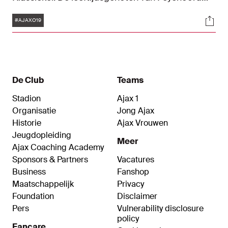
waren op sportcomplex de Toekomst met 1-2 te
Tags
Soci
sterk.
#AJAXO19
De Club
Teams
Stadion
Ajax 1
Organisatie
Jong Ajax
Historie
Ajax Vrouwen
Jeugdopleiding
Meer
Ajax Coaching Academy
Sponsors & Partners
Vacatures
Business
Fanshop
Maatschappelijk
Privacy
Foundation
Disclaimer
Pers
Vulnerability disclosure
policy
Fancare