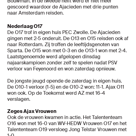
Bouwman. In de tweede helft werd er niet meer
gescoord waardoor de Ajacieden met drie punten
naar Amsterdam reisden.
Nederlaag O17
De O17 trof in eigen huis PEC Zwolle. De Ajacieden
gingen met 2-5 onderuit. De O13 en O15 reisden ook af
naar Rotterdam. Zij troffen de leeftijdsgenoten van
Sparta. De O15 won met 0-3 en de O13-1 won met 2-4.
Laatstgenoemde werd afgelopen dinsdag
najaarskampioen zonder zelf te spelen nadat PSV
verloor van Feyenoord en won zaterdag opnieuw.
De jongste jeugd opende de zaterdag in eigen huis.
De O10-1 verloor (1-5) en de O10-2 won: 11-1. Ajax O11
won ook. Op de Toekomst werd AZ met 16-4
verslagen.
Zeges Ajax Vrouwen
Ook de vrouwen kwamen in actie. Het Talententeam
O16 won met 16-0 van WV-HEDW Vrouwen O17 en het
Talententeam O19 versloeg Jong Telstar Vrouwen met
1-0.