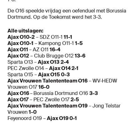
De O16 speelde vrijdag een oefenduel met Borussia
Dortmund. Op de Toekomst werd het 3-3.
Alle uitslagen:
Ajax O10-2
– SDZ O11-1
11-1
Ajax O10-1
– Kampong O11-1
1-5
Ajax O11
– AZ O11
16-4
Ajax O12
– Club Brugge O12
13-6
Sparta O13 –
Ajax O13
2-4
PEC Zwolle O14 –
Ajax O14 2-1
Sparta O15 –
Ajax O15 0-3
Ajax Vrouwen Talententeam O16
– WV-HEDW
Vrouwen O17
16-0
Ajax O16
–
Borussia Dortmund O16
3-3
Ajax O17
– PEC Zwolle O17
2-5
Ajax Vrouwen Talententeam O19
– Jong Telstar
Vrouwen
1-0
Feyenoord O19 –
Ajax O19 0-1