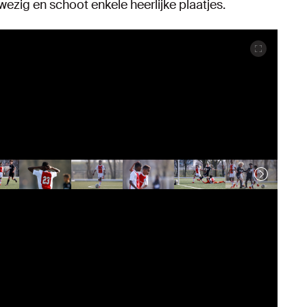
ezig en schoot enkele heerlijke plaatjes.