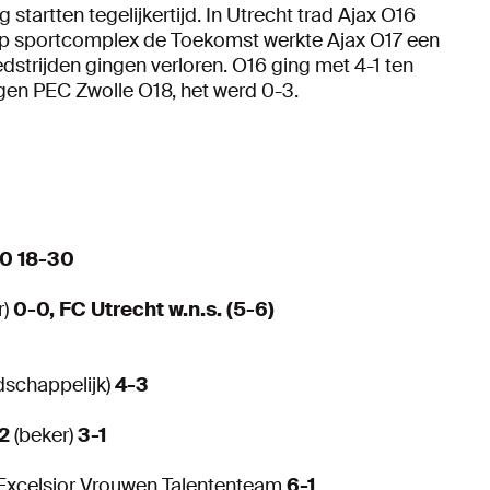
startten tegelijkertijd. In Utrecht trad Ajax O16
Op sportcomplex de Toekomst werkte Ajax O17 een
strijden gingen verloren. O16 ging met 4-1 ten
gen PEC Zwolle O18, het werd 0-3.
10 18-30
r)
0-0, FC Utrecht w.n.s. (5-6)
dschappelijk)
4-3
-2
(beker)
3-1
Excelsior Vrouwen Talententeam
6-1