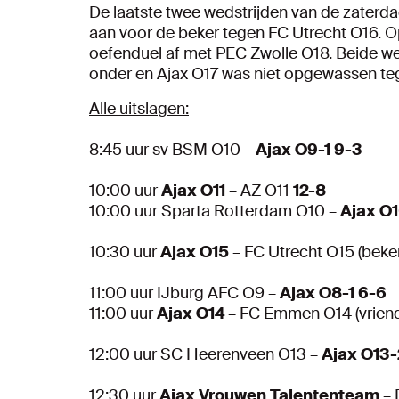
De laatste twee wedstrijden van de zaterdag 
aan voor de beker tegen FC Utrecht O16. 
oefenduel af met PEC Zwolle O18. Beide wed
onder en Ajax O17 was niet opgewassen te
Alle uitslagen:
8:45 uur sv BSM O10 –
Ajax O9-1 9-3
10:00 uur
Ajax O11
– AZ O11
12-8
10:00 uur Sparta Rotterdam O10 –
Ajax O
10:30 uur
Ajax O15
– FC Utrecht O15 (beke
11:00 uur IJburg AFC O9 –
Ajax O8-1 6-6
11:00 uur
Ajax O14
– FC Emmen O14 (vrien
12:00 uur SC Heerenveen O13 –
Ajax O13
12:30 uur
Ajax Vrouwen Talententeam
– 