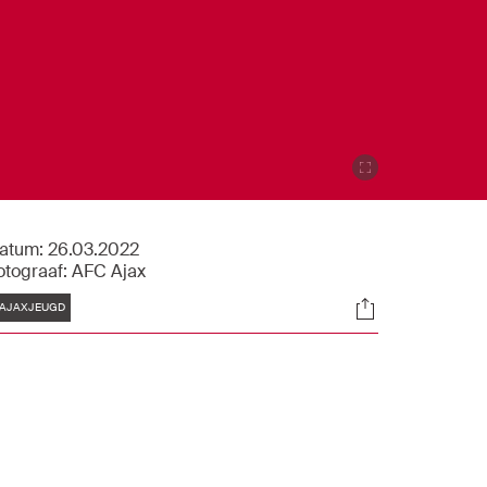
atum:
26.03.2022
otograaf:
AFC Ajax
Tags
Socials
AJAXJEUGD