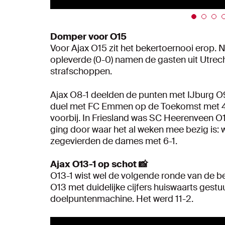
Domper voor O15
Voor Ajax O15 zit het bekertoernooi erop. N
opleverde (0-0) namen de gasten uit Utrecht
strafschoppen.
Ajax O8-1 deelden de punten met IJburg O9
duel met FC Emmen op de Toekomst met 4-3
voorbij. In Friesland was SC Heerenveen O1
ging door waar het al weken mee bezig is: w
zegevierden de dames met 6-1.
Ajax O13-1 op schot 📸
O13-1 wist wel de volgende ronde van de be
O13 met duidelijke cijfers huiswaarts gest
doelpuntenmachine. Het werd 11-2.