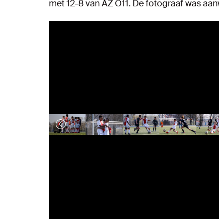
met 12-8 van AZ O11. De fotograaf was aanw