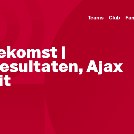
Teams
Club
Fa
oekomst |
esultaten, Ajax
it