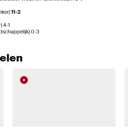
eker)
11-2
) 4-1
dschappelijk) 0-3
kelen