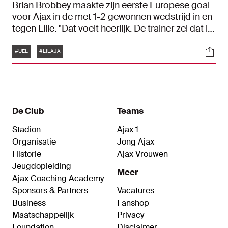
Brian Brobbey maakte zijn eerste Europese goal
voor Ajax in de met 1-2 gewonnen wedstrijd in en
tegen Lille. "Dat voelt heerlijk. De trainer zei dat ik
alles moest geven."
Tags
Soci
#UEL
#LILAJA
De Club
Teams
Stadion
Ajax 1
Organisatie
Jong Ajax
Historie
Ajax Vrouwen
Jeugdopleiding
Meer
Ajax Coaching Academy
Sponsors & Partners
Vacatures
Business
Fanshop
Maatschappelijk
Privacy
Foundation
Disclaimer