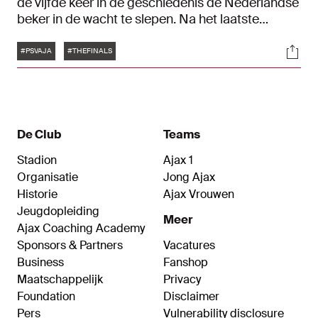
de vijfde keer in de geschiedenis de Nederlandse
beker in de wacht te slepen. Na het laatste
fluitsignaal was de vreugde op de gezichten van
Tags
Soci
de Ajacieden af te lezen. De ploeg van Danny
#PSVAJA
#THEFINALS
Schenkel vierde de bekerwinst al kort op het veld
en het feestje werd voortgezet in de kleedkamer.
De Club
Teams
Stadion
Ajax 1
Organisatie
Jong Ajax
Historie
Ajax Vrouwen
Jeugdopleiding
Meer
Ajax Coaching Academy
Sponsors & Partners
Vacatures
Business
Fanshop
Maatschappelijk
Privacy
Foundation
Disclaimer
Pers
Vulnerability disclosure