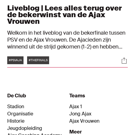
Liveblog | Lees alles terug over
de bekerwinst van de Ajax
Vrouwen
Welkom in het liveblog van de bekerfinale tussen
PSV en de Ajax Vrouwen. De Ajacieden zijn
winnend uit de strijd gekomen (1-2) en hebben
voor de vijfde keer in de clubhistorie beslag
Tags
Soci
gelegd op de KNVB Beker. Blijf via ons liveblog
#PSVAJA
#THEFINALS
op de hoogte van alle ontwikkelingen uit
Nijmegen.
De Club
Teams
Stadion
Ajax 1
Organisatie
Jong Ajax
Historie
Ajax Vrouwen
Jeugdopleiding
Meer