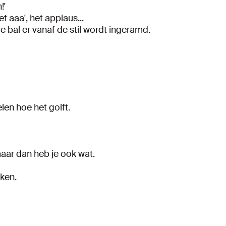
!'
et aaa', het applaus...
e bal er vanaf de stil wordt ingeramd.
elen hoe het golft.
aar dan heb je ook wat.
jken.