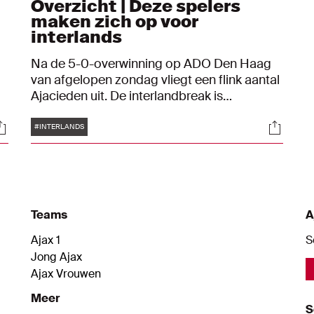
Overzicht | Deze spelers
maken zich op voor
interlands
Na de 5-0-overwinning op ADO Den Haag
van afgelopen zondag vliegt een flink aantal
Ajacieden uit. De interlandbreak is
begonnen. Maarten Stekelenburg keert na
Tags
ocials
Social
jaren van afwezigheid weer terug in Oranje.
#INTERLANDS
e
Welke Ajacieden komen er deze
interlandperiode nog meer in actie voor hun
land en wanneer precies? Dat vind je in dit
overzicht.
Teams
A
Ajax 1
S
Jong Ajax
Ajax Vrouwen
Meer
S