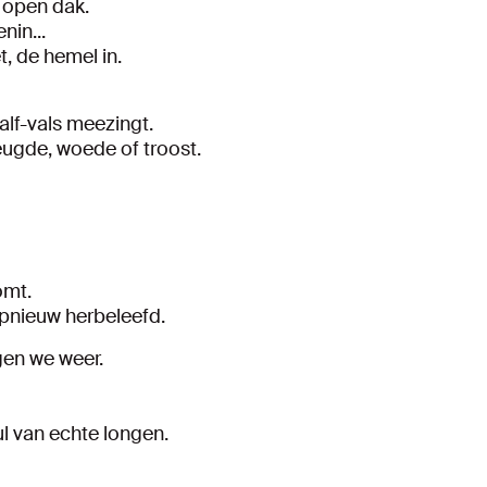
t open dak.
nin...
t, de hemel in.
alf-vals meezingt.
eugde, woede of troost.
oomt.
k opnieuw herbeleefd.
ogen we weer.
ul van echte longen.