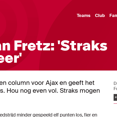
Teams
Club
Fa
 Fretz: 'Straks
er'
een column voor Ajax en geeft het
D
F
rs. Hou nog even vol. Straks mogen
#
strijd minder gespeeld elf punten los, fier en