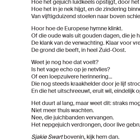
Hoe het gejuich luidkeels opstijgt, door he
Hoe het in je nek hijgt, en de zindering binne
Van vijftigduizend stoelen naar boven schie
Hoor hoe de Europese hymne klinkt.
Of die oude wals uit gouden dagen, die je h
De klank van de verwachting. Klaar voor vr
De grond die beeft, in heel Zuid-Oost.
Weet je nog hoe dat voelt?
Is het vage echo op je netvlies?
Of een loepzuivere herinnering...
Die nog steeds kraakhelder door je lijf str
En die het uitschreeuwt, eruit wil, eindelij
Het duurt al lang, maar weet dit: straks m
Niet meer thuis wachten.
Nee, die juichbanden vervangen.
Het nepgejuich verdrongen, door live gebr
Sjakie Swart
bovenin, kijk hem dan.