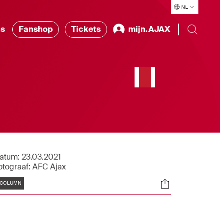
NL
ns
Fanshop
Tickets
mijn.AJAX
atum:
23.03.2021
otograaf:
AFC Ajax
Tags
Socials
COLUMN