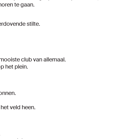
horen te gaan.
rdovende stilte.
 mooiste club van allemaal.
p het plein.
gonnen.
 het veld heen.
.