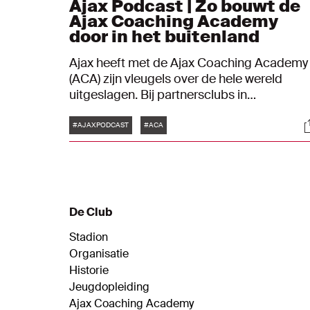
Ajax Podcast | Zo bouwt de
Ajax Coaching Academy
door in het buitenland
Ajax heeft met de Ajax Coaching Academy
(ACA) zijn vleugels over de hele wereld
uitgeslagen. Bij partnersclubs in
verschillende continenten dragen
Tags
S
vertegenwoordigers uit Amsterdam bij aan
#AJAXPODCAST
#ACA
de ontwikkeling van de jeugdopleiding. Ho
gaat het daar momenteel mee? En wat zijn
de toekomstdromen van de ACA? Je hoort
het in deze aflevering van de Ajax Podcast.
De Club
Stadion
Organisatie
Historie
Jeugdopleiding
Ajax Coaching Academy