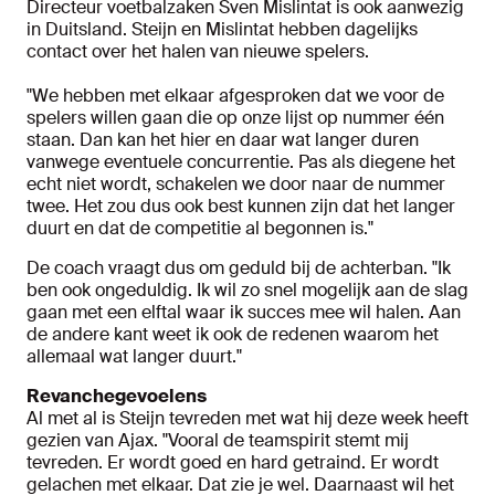
Directeur voetbalzaken Sven Mislintat is ook aanwezig
in Duitsland. Steijn en Mislintat hebben dagelijks
contact over het halen van nieuwe spelers.
"We hebben met elkaar afgesproken dat we voor de
spelers willen gaan die op onze lijst op nummer één
staan. Dan kan het hier en daar wat langer duren
vanwege eventuele concurrentie. Pas als diegene het
echt niet wordt, schakelen we door naar de nummer
twee. Het zou dus ook best kunnen zijn dat het langer
duurt en dat de competitie al begonnen is."
De coach vraagt dus om geduld bij de achterban. "Ik
ben ook ongeduldig. Ik wil zo snel mogelijk aan de slag
gaan met een elftal waar ik succes mee wil halen. Aan
de andere kant weet ik ook de redenen waarom het
allemaal wat langer duurt."
Revanchegevoelens
Al met al is Steijn tevreden met wat hij deze week heeft
gezien van Ajax. "Vooral de teamspirit stemt mij
tevreden. Er wordt goed en hard getraind. Er wordt
gelachen met elkaar. Dat zie je wel. Daarnaast wil het