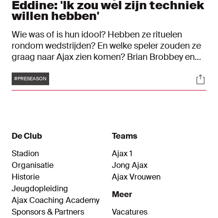
Eddine: 'Ik zou wel zijn techniek
willen hebben'
Wie was of is hun idool? Hebben ze rituelen
rondom wedstrijden? En welke speler zouden ze
graag naar Ajax zien komen? Brian Brobbey en
Anass Salah-Eddine kregen deze week op het
Tags
Soci
trainingskamp in Duitsland een reeks vragen
#PRESEASON
voorgeschoteld van onze presentator Aviv. Een
mooie kans om deze Ajacieden nog beter te
leren kennen.
De Club
Teams
Stadion
Ajax 1
Organisatie
Jong Ajax
Historie
Ajax Vrouwen
Jeugdopleiding
Meer
Ajax Coaching Academy
Sponsors & Partners
Vacatures