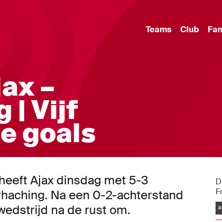
Teams
Club
Fa
jax –
| Vijf
e goals
eeft Ajax dinsdag met 5-3
D
F
haching. Na een 0-2-achterstand
dstrijd na de rust om.
#