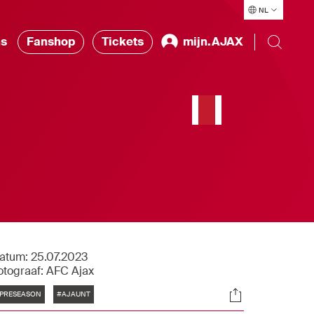
NL
ns
Fanshop
Tickets
mijn.AJAX
atum:
25.07.2023
otograaf:
AFC Ajax
Tags
Socials
PRESEASON
#AJAUNT