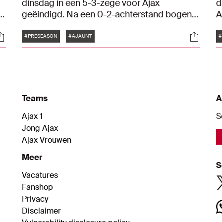
dinsdag in een 5-3-zege voor Ajax
d
te
geëindigd. Na een 0-2-achterstand bogen
A
Brian Brobbey, Kristian Hlynsson, Mika
s
Tags
ocials
Social
Godts, Benjamin Tahirović en Steven
W
#PRESEASON
#AJAUNT
#
Bergwijn de wedstrijd om.
H
r
e
v
Teams
A
Ajax 1
S
Jong Ajax
Ajax Vrouwen
Meer
S
Vacatures
Fanshop
Privacy
Disclaimer