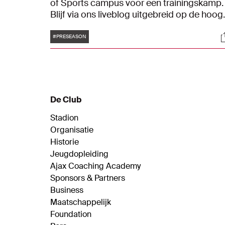
of Sports campus voor een trainingskamp.
Blijf via ons liveblog uitgebreid op de hoog
van de ontwikkelingen vanuit
Tags
S
Herzogenaurach.
#PRESEASON
De Club
Stadion
Organisatie
Historie
Jeugdopleiding
Ajax Coaching Academy
Sponsors & Partners
Business
Maatschappelijk
Foundation