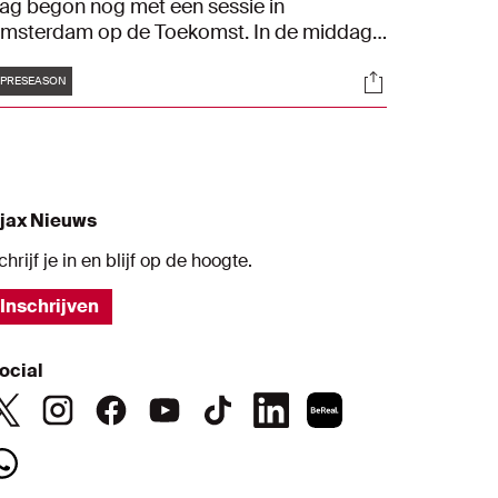
ag begon nog met een sessie in
msterdam op de Toekomst. In de middag
tapte de selectie in het vliegtuig naar de
Tags
s
Socials
orld of Sports campus van adidas in
PRESEASON
erzogenaurach. Daar volgde een
ondleiding over het complex. Kijk hier naar
en korte samenvatting van de eerste dag
an het trainingskamp.
jax Nieuws
chrijf je in en blijf op de hoogte.
Inschrijven
ocial