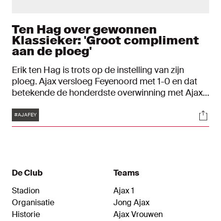
Ten Hag over gewonnen
Klassieker: 'Groot compliment
aan de ploeg'
Erik ten Hag is trots op de instelling van zijn
ploeg. Ajax versloeg Feyenoord met 1-0 en dat
betekende de honderdste overwinning met Ajax
voor de coach.
Tags
Soci
#AJAFEY
De Club
Teams
Stadion
Ajax 1
Organisatie
Jong Ajax
Historie
Ajax Vrouwen