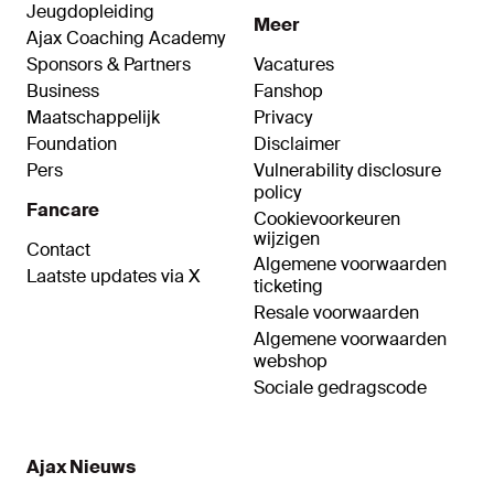
Jeugdopleiding
Meer
Ajax Coaching Academy
Sponsors & Partners
Vacatures
Business
Fanshop
Maatschappelijk
Privacy
Foundation
Disclaimer
Pers
Vulnerability disclosure
policy
Fancare
Cookievoorkeuren
wijzigen
Contact
Algemene voorwaarden
Laatste updates via X
ticketing
Resale voorwaarden
Algemene voorwaarden
webshop
Sociale gedragscode
Ajax Nieuws