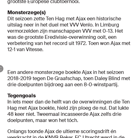
grootste Europese clubtoernooi.
Monsterzege(s)
Dit seizoen zette Ten Hag met Ajax een historische
uitslag neer in het duel met VVV Venlo. In Limburg
vermorzelden zijn manschappen VVV met 0-13. Het
was de grootste Eredivisie-overwinning ooit, een
verbetering van het record uit 1972. Toen won Ajax met
12-1 van Vitesse.
Een andere monsterzege boekte Ajax in het seizoen
2018-2019 tegen De Graafschap, toen Daley Blind met
drie doelpunten bijdroeg aan een 8-0-winstpartij.
Tegengoals
In iets meer dan de helft van de overwinningen die Ten
Hag met Ajax boekte, hield zijn ploeg de nul. Dat lukte
48 keer niet. Tweemaal incasseerde Ajax zelfs drie
doelpunten, maar won het tóch.
Onlangs toonde Ajax de ultieme scoringsdrift én
veerkracht in de KNVB Beker. FC Utrecht werd in de