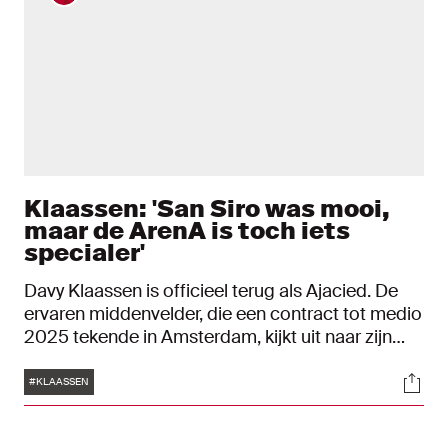
Klaassen: 'San Siro was mooi,
maar de ArenA is toch iets
specialer'
Davy Klaassen is officieel terug als Ajacied. De
ervaren middenvelder, die een contract tot medio
2025 tekende in Amsterdam, kijkt uit naar zijn
derde periode in het wit-rood-wit. "Ik ben blij dat
Tags
Soci
ik niet ben gehaald door iemand die me al kende,
#KLAASSEN
maar door wat ik afgelopen week heb laten zien."