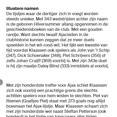
Illustere namen
De lijstjes waar de dertiger zich in voegt worden
steeds unieker. Met 343 wedstrijden achter zijn naam
is de geboren Hilversummer allang opgenomen in de
geschiedenisboeken van de club. Met een gouden
randje. Want slechts twaalf Ajacieden in de
clubhistorie kunnen zeggen dat ze meer duels
speelden in het wit-rood-wit. Het lijkt een kwestie van
tijd voordat Klaassen ook spelers als John van ’t Schip
(347), Dick Schoenaker (348), Piet Schrijvers (356) of
zelfs Johan Cruijff (369) voorbij is. Met zijn 343e duel
is hij zijn maatje Daley Blind (333) inmiddels al voorbij.
Met zijn honderdste treffer voor Ajax schiet Klaassen
zich ook voorbij een prachtige grens die slechts
achttien spelers voor hem wisten te slechten. Piet van
Reenen (Goaltjes Piet) staat met 273 goals nog altijd
bovenaan het Ajax-lijstje. Maar Klaassen schaart zich
met zijn honderdste wel naast Steffan Petterson (ook
honderd) in het lijstje van topscorers aller tijden.