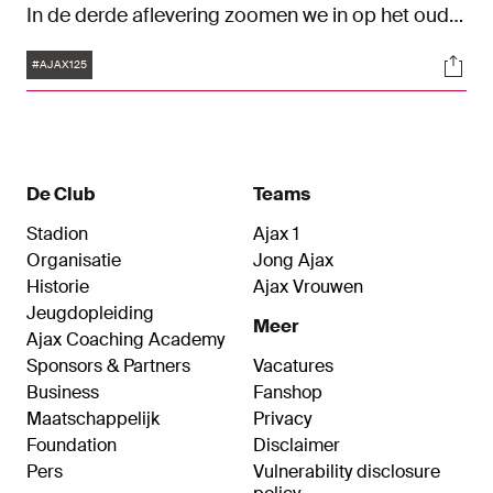
In de derde aflevering zoomen we in op het oude
stadion van Ajax: De Meer. De Schatkamer staat
Tags
Soci
in het teken van 125 jaar Ajax.
#AJAX125
De Club
Teams
Stadion
Ajax 1
Organisatie
Jong Ajax
Historie
Ajax Vrouwen
Jeugdopleiding
Meer
Ajax Coaching Academy
Sponsors & Partners
Vacatures
Business
Fanshop
Maatschappelijk
Privacy
Foundation
Disclaimer
Pers
Vulnerability disclosure