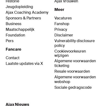
Historie
Ajax Vrouwen
Jeugdopleiding
Meer
Ajax Coaching Academy
Sponsors & Partners
Vacatures
Business
Fanshop
Maatschappelijk
Privacy
Foundation
Disclaimer
Pers
Vulnerability disclosure
policy
Fancare
Cookievoorkeuren
wijzigen
Contact
Algemene voorwaarden
Laatste updates via X
ticketing
Resale voorwaarden
Algemene voorwaarden
webshop
Sociale gedragscode
Ajax Nieuws