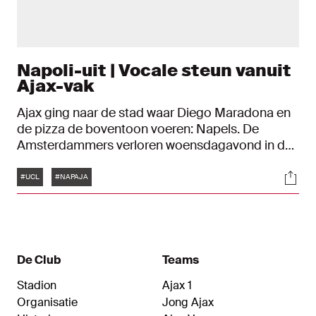
Napoli-uit | Vocale steun vanuit
Ajax-vak
Ajax ging naar de stad waar Diego Maradona en
de pizza de boventoon voeren: Napels. De
Amsterdammers verloren woensdagavond in de
UEFA Champions League met 4-2. Net zoals in
Tags
Soci
Liverpool zorgden de meegereisde Ajax-fans
#UCL
#NAPAJA
voor een goede sfeer vanuit het uitvak in Italië.
De Club
Teams
Stadion
Ajax 1
Organisatie
Jong Ajax