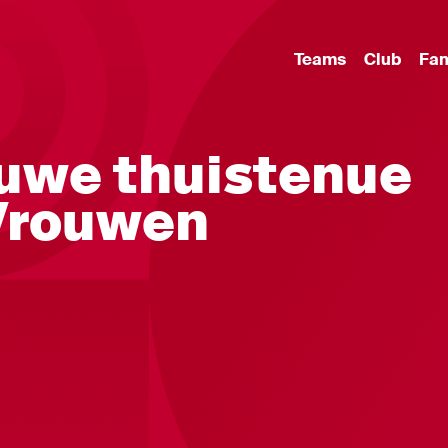
Teams
Club
Fa
ieuwe thuistenue
 Vrouwen