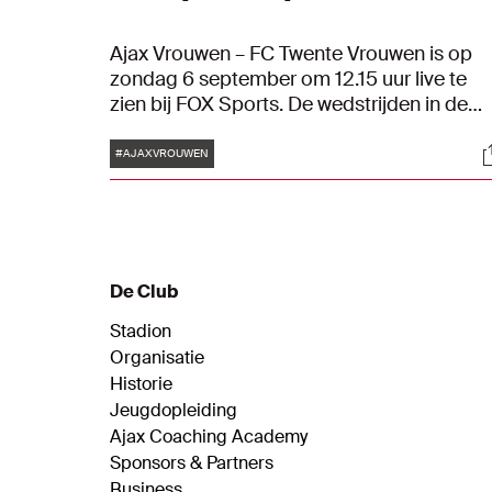
Ajax Vrouwen – FC Twente Vrouwen is op
zondag 6 september om 12.15 uur live te
zien bij FOX Sports. De wedstrijden in de
Vrouwen Eredivisie zijn de komende 4
Tags
S
seizoenen exclusief te volgen bij de
#AJAXVROUWEN
betaalzender en de NOS. Het is voor het
eerst dat iedere zondag een wedstrijd uit d
hoogste vrouwencompetitie in Nederland
live te zien is bij FOX en in samenvatting bij
de NOS.
De Club
Stadion
Organisatie
Historie
Jeugdopleiding
Ajax Coaching Academy
Sponsors & Partners
Business