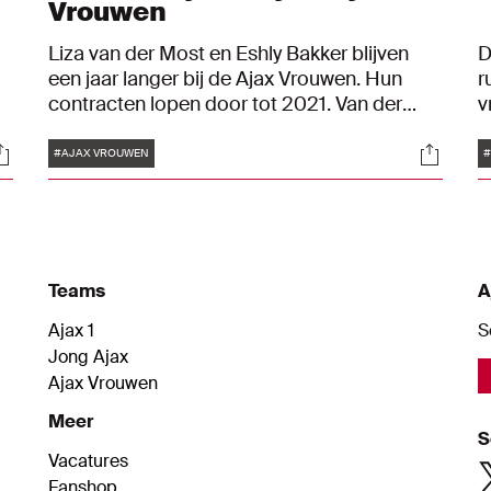
Vrouwen
Liza van der Most en Eshly Bakker blijven
D
een jaar langer bij de Ajax Vrouwen. Hun
r
contracten lopen door tot 2021. Van der
v
Most mag met recht ‘Mrs. Ajax’ worden
e
Tags
ocials
Social
genoemd. De 26-jarige verdediger heeft de
#AJAX VROUWEN
#
meeste wedstrijden voor de Ajax Vrouwen
e
achter haar naam staan. Bakker begint ook
alweer aan haar zevende seizoen in
Amsterdam.
Teams
A
Ajax 1
S
Jong Ajax
Ajax Vrouwen
Meer
S
Vacatures
Fanshop