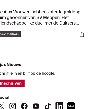
e Ajax Vrouwen hebben zaterdagmiddag
uim gewonnen van SV Meppen. Het
riendschappelijke duel met de Duitsers
indigde in 4-0.
Tags
s
Socials
AJAX VROUWEN
jax Nieuws
chrijf je in en blijf op de hoogte.
Inschrijven
ocial