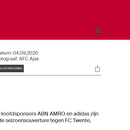
atum:
04.09.2020
otograaf:
AFC Ajax
Tags
Socials
AJAXVROUWEN
1). Hoofdsponsors ABN AMRO en adidas zijn
de seizoensouverture tegen FC Twente,