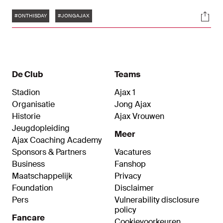
Lang. Op 28 april 2018, pakte Jong Ajax als
Tags
Soci
eerste beloftenelftal ooit de titel in de Eerste
#ONTHISDAY
#JONGAJAX
Divisie. In deze documentaire krijg je een kijkje
achter de schermen in de beslissende fase van
de competitie bij het elftal van toenmalig trainer
Reiziger.
De Club
Teams
Stadion
Ajax 1
Organisatie
Jong Ajax
Historie
Ajax Vrouwen
Jeugdopleiding
Meer
Ajax Coaching Academy
Sponsors & Partners
Vacatures
Business
Fanshop
Maatschappelijk
Privacy
Foundation
Disclaimer
Pers
Vulnerability disclosure
policy
Fancare
Cookievoorkeuren