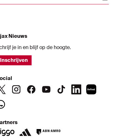
chermen bij de O17. Van inspirerende
oorden van Francesco Farioli tot de
eestvreugde in de kleedkamer. Beleef het
oernooi door hun ogen in deze special.
jax Nieuws
chrijf je in en blijf op de hoogte.
Inschrijven
ocial
artners