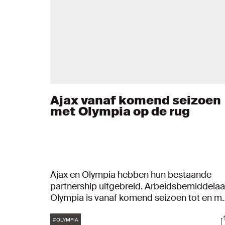
Ajax vanaf komend seizoen
met Olympia op de rug
Ajax en Olympia hebben hun bestaande
partnership uitgebreid. Arbeidsbemiddelaa
Olympia is vanaf komend seizoen tot en m
minimaal 2027 de officiële rugsponsor van
Tags
S
Ajax. Het logo van Olympia wordt getoond
#OLYMPIA