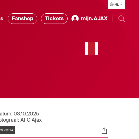
NL
ns
Fanshop
Tickets
mijn.AJAX
atum:
03.10.2025
otograaf:
AFC Ajax
Tags
Socials
OLYMPIA