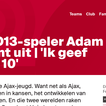
Teams
Club
Fa
O13-speler Adam
 uit | 'Ik geef
10'
e Ajax-jeugd. Want net als Ajax,
D
F
en in kansen, het ontwikkelen van
en. En die twee werelden raken
#