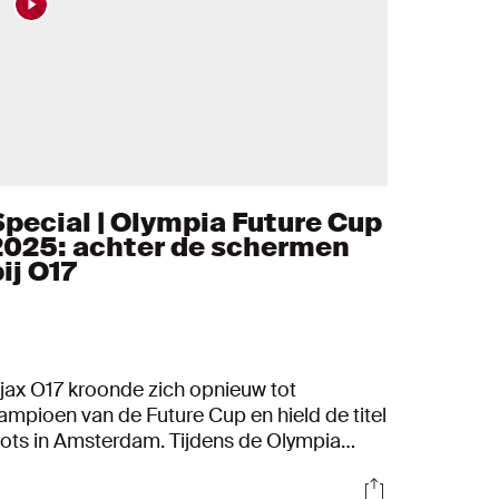
Special | Olympia Future Cup
2025: achter de schermen
ij O17
jax O17 kroonde zich opnieuw tot
ampioen van de Future Cup en hield de titel
rots in Amsterdam. Tijdens de Olympia
uture Cup 2025 kregen de camera’s van
s
Socials
jax exclusieve toegang achter de