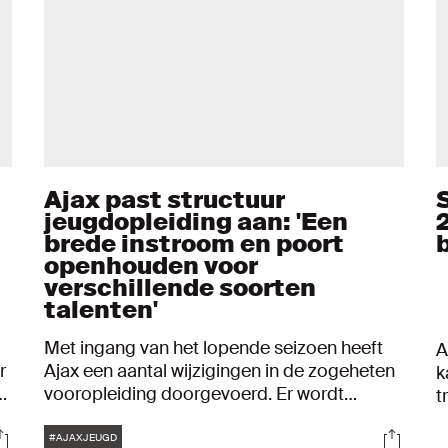
Ajax past structuur
jeugdopleiding aan: 'Een
brede instroom en poort
b
openhouden voor
verschillende soorten
talenten'
Met ingang van het lopende seizoen heeft
A
r
Ajax een aantal wijzigingen in de zogeheten
k
et
vooropleiding doorgevoerd. Er wordt
t
gestart met de Ajax Regionale Trainingen
F
Tags
ocials
Social
(ART) en een vernieuwde opzet van de Ajax
A
#AJAXJEUGD