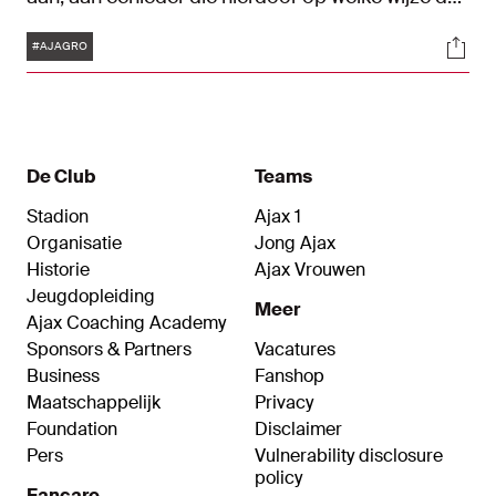
ook gedupeerd is. De veiligheid van
Tags
Soci
toeschouwers en spelers is in gevaar gebracht.
#AJAGRO
Dat is onacceptabel. Wij nemen nadrukkelijk
afstand van dit wangedrag. Vuurwerk hoort niet in
het stadion.
De Club
Teams
Stadion
Ajax 1
Organisatie
Jong Ajax
Historie
Ajax Vrouwen
Jeugdopleiding
Meer
Ajax Coaching Academy
Sponsors & Partners
Vacatures
Business
Fanshop
Maatschappelijk
Privacy
Foundation
Disclaimer
Pers
Vulnerability disclosure
policy
Fancare