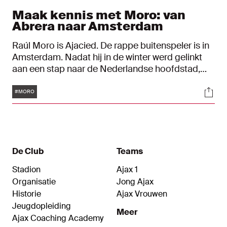
Maak kennis met Moro: van
Abrera naar Amsterdam
Raúl Moro is Ajacied. De rappe buitenspeler is in
Amsterdam. Nadat hij in de winter werd gelinkt
aan een stap naar de Nederlandse hoofdstad,
kwam het dinsdag volledig rond. Maar wie is
Tags
Soci
Moro? En wat is zijn kwaliteit?
#MORO
De Club
Teams
Stadion
Ajax 1
Organisatie
Jong Ajax
Historie
Ajax Vrouwen
Jeugdopleiding
Meer
Ajax Coaching Academy