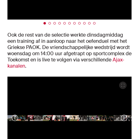
Ook de rest van de selectie werkte dinsdagmiddag
een training af in aanloop naar het oefenduel met het
Griekse PAOK. De vriendschappelijke wedstrijd wordt
woensdag om 14:00 uur afgetrapt op sportcomplex de
Toekomst en is live te volgen via verschillende
Ajax-
kanalen
.