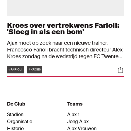
Kroes over vertrekwens Farioli:
'Sloeg in als een bom'
Ajax moet op zoek naar een nieuwe trainer.
Francesco Farioli bracht technisch directeur Alex
Kroes zondag na de wedstrijd tegen FC Twente
(2-0) op de hoogte van zijn besluit om definitief te
Tags
Soci
gaan vertrekken. "Het kwam onverwacht en sloeg
#FARIOLI
#KROES
in als een bom”, vertelt Kroes maandag, een
aantal uur na het openbaar maken van het nieuws
door Ajax.
De Club
Teams
Stadion
Ajax 1
Organisatie
Jong Ajax
Historie
Ajax Vrouwen