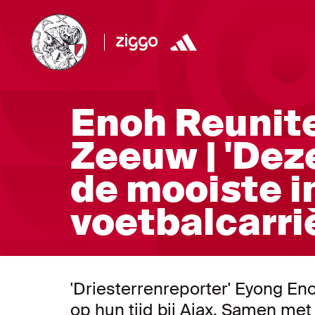
Enoh Reunit
Zeeuw | 'Dez
de mooiste i
voetbalcarri
'Driesterrenreporter' Eyong En
op hun tijd bij Ajax. Samen met