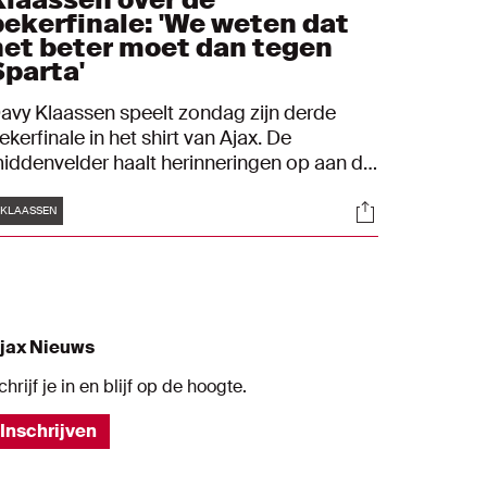
bekerfinale: 'We weten dat
het beter moet dan tegen
Sparta'
avy Klaassen speelt zondag zijn derde
ekerfinale in het shirt van Ajax. De
iddenvelder haalt herinneringen op aan de
erste twee en blikt vooruit op de derde. "Dit
Tags
s
Socials
ijn wel speciale wedstrijden. Hier krijg je als
KLAASSEN
peler een boost van."
jax Nieuws
chrijf je in en blijf op de hoogte.
Inschrijven