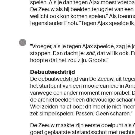
spelen. Als je dan tegen Ajax moest voetball
De Zeeuw als hij beelden terugziet van een e
wellicht ook kon komen spelen.'' Als toenma
tegenstander Enoh. ''Tegen Ajax speelde ik 
''Vroeger, als je tegen Ajax speelde, zag j
stappen. Dan dacht je:
shit
, dat wil ik ook. 
hoopte dat het zou zijn. Groots.''
Debuutwedstrijd
De debuutwedstrijd van De Zeeuw, uit teg
het startpunt van een mooie carrière in A
vanwege een ander moment memorabel. De 
de archiefbeelden een drievoudige schaar 
Wiel zeiden na afloop: dit moet je niet meer
zei: simpel spelen. Passen. Geen scharen.''
De Zeeuw maakte zijn eerste doelpunt als 
goed geplaatste afstandsschot met rechts va