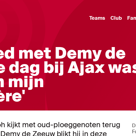
Teams
Club
Fa
ed met Demy de
e dag bij Ajax wa
n mijn
ère'
oh kijkt met oud-ploeggenoten terug
D
F
 Demy de Zeeuw blikt hij in deze