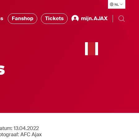
NL
ns
Fanshop
Tickets
mijn.AJAX
s
atum:
13.04.2022
otograaf:
AFC Ajax