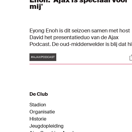
mij'
Eyong Enoh is dit seizoen samen met host
David het presentatieduo van de Ajax
Podcast. De oud-middenvelder is blij dat hi
is teruggekeerd in Amsterdam.
Tags
S
#AJAXPODCAST
De Club
Stadion
Organisatie
Historie
Jeugdopleiding