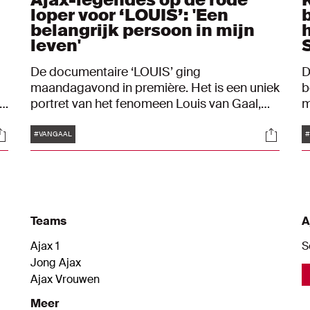
loper voor ‘LOUIS’: 'Een
belangrijk persoon in mijn
leven'
De documentaire ‘LOUIS’ ging
D
maandagavond in première. Het is een uniek
b
j
portret van het fenomeen Louis van Gaal,
m
zijn ongekende loopbaan en de bijzondere
e
Tags
ocials
Social
man achter het veelbesproken imago. De
z
#VANGAAL
#
voetbalwereld was maandag massaal
s
aanwezig in bioscoop Tuschinski. Ook wij
namen een kijkje bij de rode loper. Daar
spraken we onder meer met Edwin van der
Sar, Rafael van der Vaart, Edgar Davids,
Teams
A
Frank en Ronald de Boer, Humberto Tan en
Truus van Gaal.
Ajax 1
S
Jong Ajax
Ajax Vrouwen
Meer