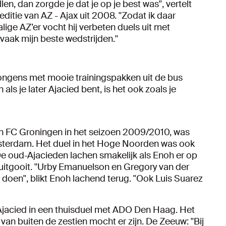
en, dan zorgde je dat je op je best was'', vertelt
ditie van AZ - Ajax uit 2008. ''Zodat ik daar
lige AZ’er vocht hij verbeten duels uit met
vaak mijn beste wedstrijden.''
e jongens met mooie trainingspakken uit de bus
En als je later Ajacied bent, is het ook zoals je
en FC Groningen in het seizoen 2009/2010, was
msterdam. Het duel in het Hoge Noorden was ook
oud-Ajacieden lachen smakelijk als Enoh er op
uitgooit. ''Urby Emanuelson en Gregory van der
 doen'', blikt Enoh lachend terug. ''Ook Luis Suarez
Ajacied in een thuisduel met ADO Den Haag. Het
n buiten de zestien mocht er zijn. De Zeeuw: ''Bij