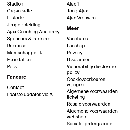
Stadion
Ajax 1
Organisatie
Jong Ajax
Historie
Ajax Vrouwen
Jeugdopleiding
Meer
Ajax Coaching Academy
Sponsors & Partners
Vacatures
Business
Fanshop
Maatschappelijk
Privacy
Foundation
Disclaimer
Pers
Vulnerability disclosure
policy
Fancare
Cookievoorkeuren
wijzigen
Contact
Algemene voorwaarden
Laatste updates via X
ticketing
Resale voorwaarden
Algemene voorwaarden
webshop
Sociale gedragscode