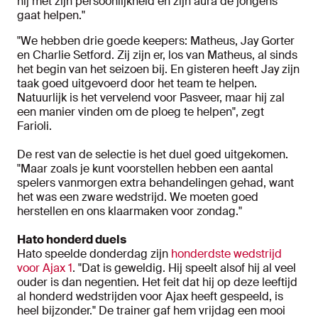
hij met zijn persoonlijkheid en zijn aura de jongens
gaat helpen."
"We hebben drie goede keepers: Matheus, Jay Gorter
en Charlie Setford. Zij zijn er, los van Matheus, al sinds
het begin van het seizoen bij. En gisteren heeft Jay zijn
taak goed uitgevoerd door het team te helpen.
Natuurlijk is het vervelend voor Pasveer, maar hij zal
een manier vinden om de ploeg te helpen", zegt
Farioli.
De rest van de selectie is het duel goed uitgekomen.
"Maar zoals je kunt voorstellen hebben een aantal
spelers vanmorgen extra behandelingen gehad, want
het was een zware wedstrijd. We moeten goed
herstellen en ons klaarmaken voor zondag."
Hato honderd duels
Hato speelde donderdag zijn
honderdste wedstrijd
voor Ajax 1
. "Dat is geweldig. Hij speelt alsof hij al veel
ouder is dan negentien. Het feit dat hij op deze leeftijd
al honderd wedstrijden voor Ajax heeft gespeeld, is
heel bijzonder." De trainer gaf hem vrijdag een mooi