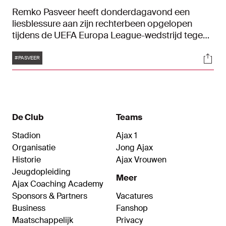
Remko Pasveer heeft donderdagavond een
liesblessure aan zijn rechterbeen opgelopen
tijdens de UEFA Europa League-wedstrijd tegen
Eintracht Frankfurt. De doelman staat hierdoor
Tags
Soci
minimaal enkele weken aan de kant.
#PASVEER
De Club
Teams
Stadion
Ajax 1
Organisatie
Jong Ajax
Historie
Ajax Vrouwen
Jeugdopleiding
Meer
Ajax Coaching Academy
Sponsors & Partners
Vacatures
Business
Fanshop
Maatschappelijk
Privacy