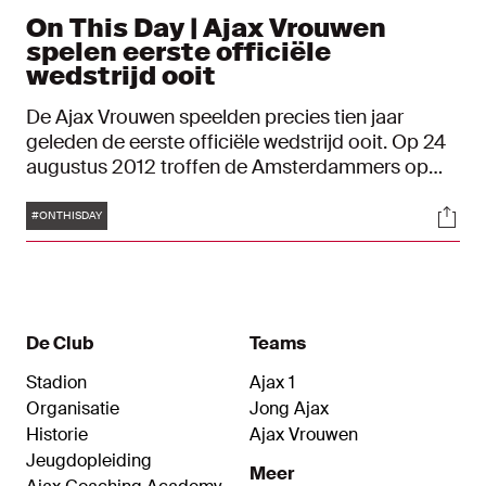
On This Day | Ajax Vrouwen
spelen eerste officiële
wedstrijd ooit
De Ajax Vrouwen speelden precies tien jaar
geleden de eerste officiële wedstrijd ooit. Op 24
augustus 2012 troffen de Amsterdammers op
een volgepakt sportcomplex de Toekomst sc
Tags
Soci
Heerenveen.
#ONTHISDAY
De Club
Teams
Stadion
Ajax 1
Organisatie
Jong Ajax
Historie
Ajax Vrouwen
Jeugdopleiding
Meer