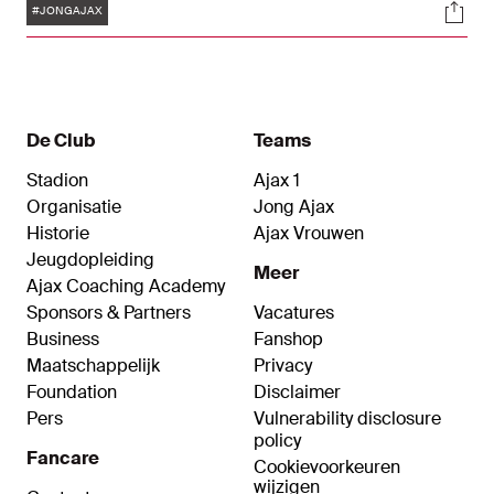
Tags
Soci
Toekomst met 0-1 te sterk. De jonge Ajacieden
#JONGAJAX
hadden het duel relatief lang onder controle,
maar een doelpunt van Elías Omarsson besliste
het duel.
De Club
Teams
Stadion
Ajax 1
Organisatie
Jong Ajax
Historie
Ajax Vrouwen
Jeugdopleiding
Meer
Ajax Coaching Academy
Sponsors & Partners
Vacatures
Business
Fanshop
Maatschappelijk
Privacy
Foundation
Disclaimer
Pers
Vulnerability disclosure
policy
Fancare
Cookievoorkeuren
wijzigen