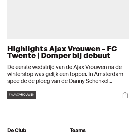
Highlights Ajax Vrouwen - FC
Twente | Domper bij debuut
De eerste wedstrijd van de Ajax Vrouwen na de
winterstop was gelijk een topper. In Amsterdam
speelde de ploeg van de Danny Schenkel
vrijdagavond tegen FC Twente in strijd om de
Tags
Soci
Eredivisie Cup. Recordinternational Sherida
#AJAXVROUWEN
Spitse maakte haar debuut in het Ajax-shirt.
De Club
Teams