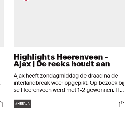
Highlights Heerenveen -
Ajax | De reeks houdt aan
Ajax heeft zondagmiddag de draad na de
.
interlandbreak weer opgepikt. Op bezoek bij
sc Heerenveen werd met 1-2 gewonnen. Het
was voor de Ajacieden de zesde
Tags
ocials
Social
opeenvolgende zege (alle competities) op
#HEEAJA
een rij. Bovendien zijn ze nu 23
opeenvolgende wedstrijden ongeslagen.