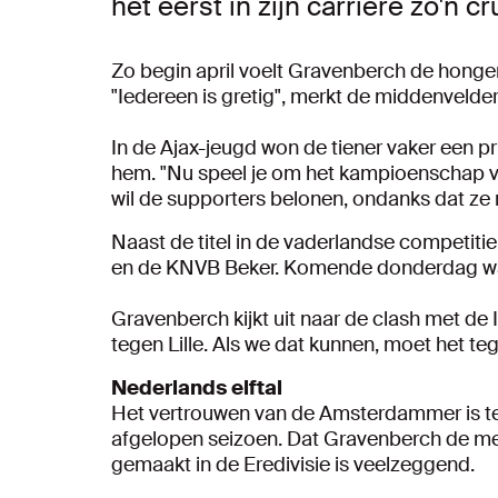
het eerst in zijn carrière zo'n 
Zo begin april voelt Gravenberch de honger 
"Iedereen is gretig", merkt de middenvelde
In de Ajax-jeugd won de tiener vaker een prij
hem. "Nu speel je om het kampioenschap va
wil de supporters belonen, ondanks dat ze ni
Naast de titel in de vaderlandse competiti
en de KNVB Beker. Komende donderdag wa
Gravenberch kijkt uit naar de clash met de 
tegen Lille. Als we dat kunnen, moet het 
Nederlands elftal
Het vertrouwen van de Amsterdammer is te v
afgelopen seizoen. Dat Gravenberch de mee
gemaakt in de Eredivisie is veelzeggend.