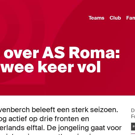
Teams
Club
Fa
 over AS Roma:
wee keer vol
venberch beleeft een sterk seizoen.
D
F
g actief op drie fronten en
lands elftal. De jongeling gaat voor
#