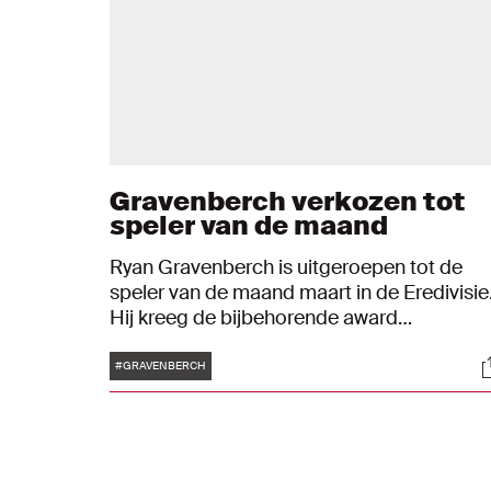
Gravenberch verkozen tot
speler van de maand
Ryan Gravenberch is uitgeroepen tot de
speler van de maand maart in de Eredivisie
Hij kreeg de bijbehorende award
vrijdagmiddag uitgereikt op sportcomplex
Tags
S
de Toekomst.
#GRAVENBERCH