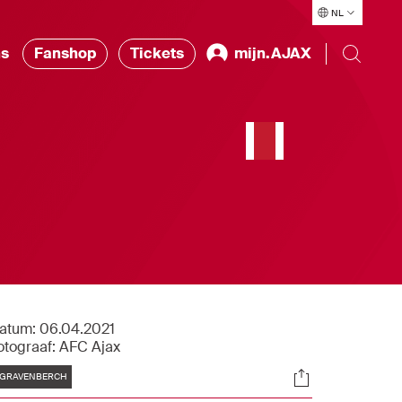
NL
ns
Fanshop
Tickets
mijn.AJAX
atum:
06.04.2021
otograaf:
AFC Ajax
Tags
Socials
GRAVENBERCH