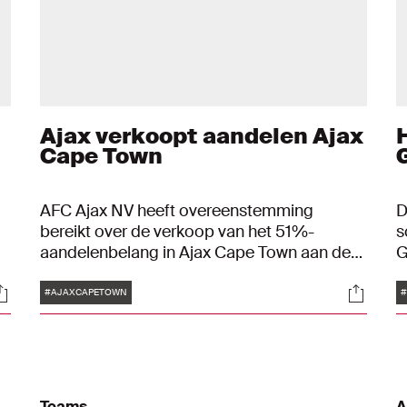
Ajax verkoopt aandelen Ajax
Cape Town
AFC Ajax NV heeft overeenstemming
D
bereikt over de verkoop van het 51%-
s
aandelenbelang in Ajax Cape Town aan de
G
minderheidsaandeelhouder. De transactie
b
Tags
ocials
Social
zal uiterlijk 1 oktober worden afgerond.
D
#AJAXCAPETOWN
r
t
Teams
A