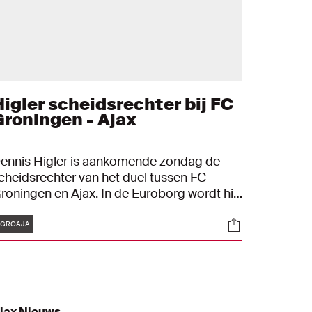
Higler scheidsrechter bij FC
Groningen - Ajax
ennis Higler is aankomende zondag de
cheidsrechter van het duel tussen FC
roningen en Ajax. In de Euroborg wordt hij
ijgestaan door assistenten Bas van
Tags
s
Socials
ongen en Jan de Vries.
#GROAJA
jax Nieuws