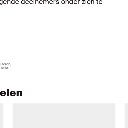
gende deelnemers onder zich te
iseren,
 hebt.
kelen