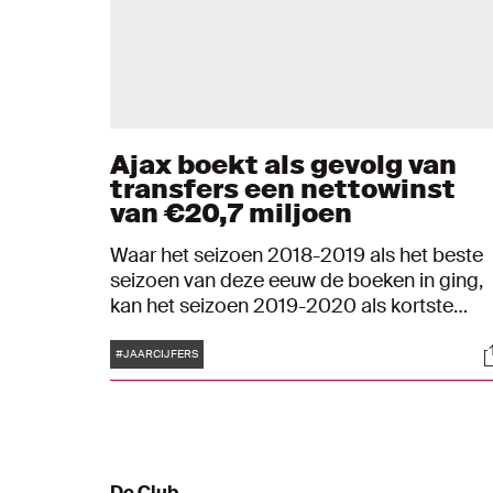
Ajax boekt als gevolg van
transfers een nettowinst
van €20,7 miljoen
Waar het seizoen 2018-2019 als het beste
seizoen van deze eeuw de boeken in ging,
kan het seizoen 2019-2020 als kortste
worden omschreven. Door de uitbraak van
Tags
S
het coronavirus zijn alle nationale
#JAARCIJFERS
competities voortijdig beëindigd. Weliswaa
op de eerste plaats in de Eredivisie, maar
zonder de schaal. Ondanks de grote impac
als gevolg van de uitbraak van het
coronavirus is de financiële impact in het
De Club