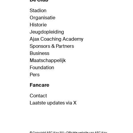
boekjaar 2019-2020 beperkt gebleven
mede dankzij de steun van de fans en
Stadion
partners.
Organisatie
Historie
Jeugdopleiding
Ajax Coaching Academy
Sponsors & Partners
Business
Maatschappelijk
Foundation
Pers
Fancare
Contact
Laatste updates via X
© Copyright AFC Ajax NV - Officiële website van AFC Ajax