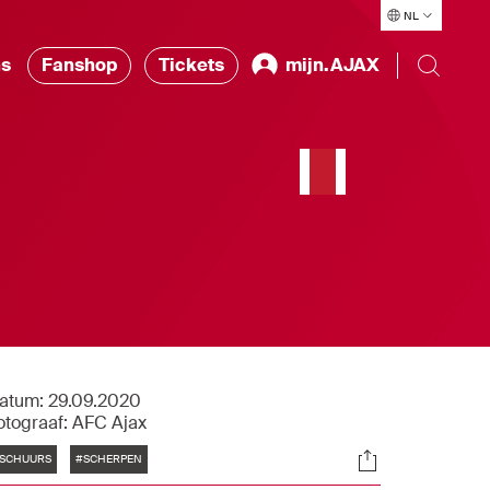
NL
ns
Fanshop
Tickets
mijn.AJAX
atum:
29.09.2020
otograaf:
AFC Ajax
Tags
Socials
SCHUURS
#SCHERPEN