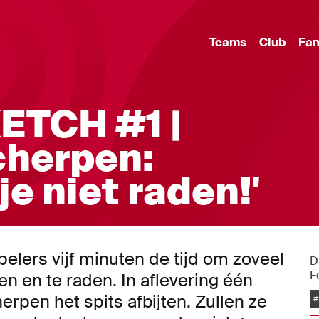
Teams
Club
Fa
ETCH #1 |
cherpen:
e niet raden!'
elers vijf minuten de tijd om zoveel
D
F
n en te raden. In aflevering één
erpen het spits afbijten. Zullen ze
#