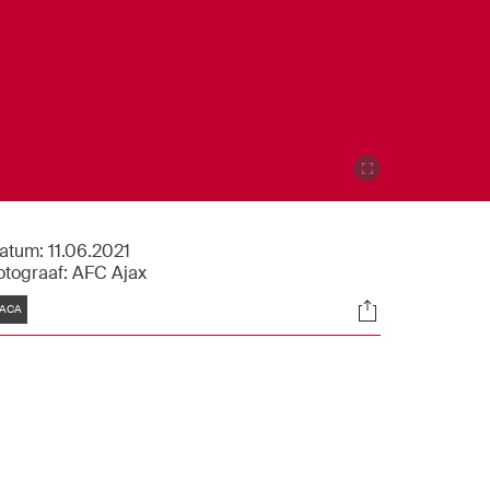
atum:
11.06.2021
otograaf:
AFC Ajax
Tags
Socials
ACA