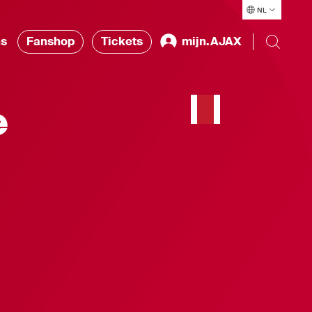
NL
ns
Fanshop
Tickets
mijn.AJAX
e