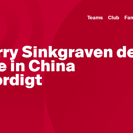
Teams
Club
Fa
arry Sinkgraven d
e in China
rdigt