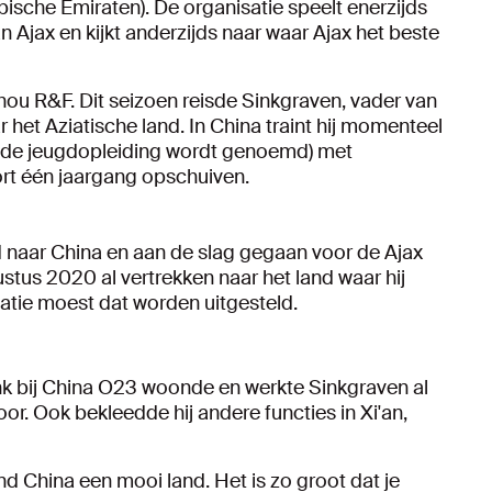
bische Emiraten). De organisatie speelt enerzijds
 Ajax en kijkt anderzijds naar waar Ajax het beste
u R&F. Dit seizoen reisde Sinkgraven, vader van
 het Aziatische land. In China traint hij momenteel
de jeugdopleiding wordt genoemd) met
kort één jaargang opschuiven.
sd naar China en aan de slag gegaan voor de Ajax
stus 2020 al vertrekken naar het land waar hij
atie moest dat worden uitgesteld.
k bij China O23 woonde en werkte Sinkgraven al
oor. Ook bekleedde hij andere functies in Xi'an,
vind China een mooi land. Het is zo groot dat je