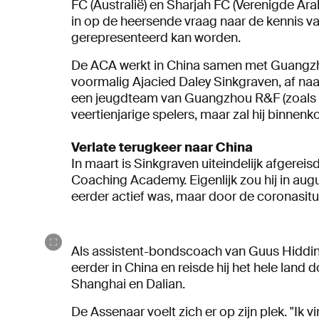
FC (Australië) en Sharjah FC (Verenigde Ara
in op de heersende vraag naar de kennis van
gerepresenteerd kan worden.
De ACA werkt in China samen met Guangzho
voormalig Ajacied Daley Sinkgraven, af naar
een jeugdteam van Guangzhou R&F (zoals 
veertienjarige spelers, maar zal hij binnen
Verlate terugkeer naar China
In maart is Sinkgraven uiteindelijk afgerei
Coaching Academy. Eigenlijk zou hij in augu
eerder actief was, maar door de coronasitu
Als assistent-bondscoach van Guus Hiddin
eerder in China en reisde hij het hele land d
Shanghai en Dalian.
De Assenaar voelt zich er op zijn plek. "Ik 