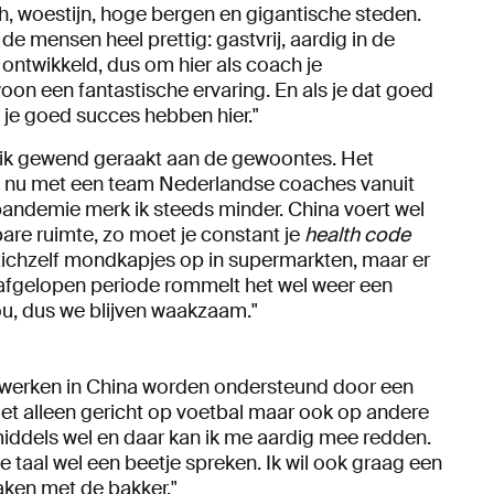
sch, woestijn, hoge bergen en gigantische steden.
n de mensen heel prettig: gastvrij, aardig in de
 ontwikkeld, dus om hier als coach je
oon een fantastische ervaring. En als je dat goed
 je goed succes hebben hier."
n ik gewend geraakt aan de gewoontes. Het
 ik nu met een team Nederlandse coaches vanuit
 pandemie merk ik steeds minder. China voert wel
are ruimte, zo moet je constant je
health code
 zichzelf mondkapjes op in supermarkten, maar er
e afgelopen periode rommelt het wel weer een
ou, dus we blijven waakzaam."
werken in China worden ondersteund door een
 niet alleen gericht op voetbal maar ook op andere
iddels wel en daar kan ik me aardig mee redden.
e taal wel een beetje spreken. Ik wil ook graag een
aken met de bakker."