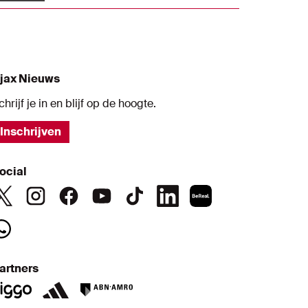
rogramma. De spelers gingen naar de
adelbaan om daar de strijd met elkaar aan
e gaan.
jax Nieuws
chrijf je in en blijf op de hoogte.
Inschrijven
ocial
artners