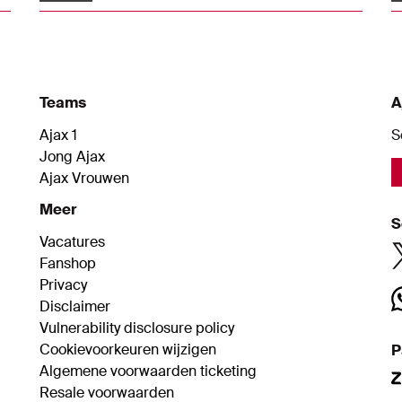
p
p
t
Teams
A
Ajax 1
S
Jong Ajax
Ajax Vrouwen
Meer
S
Vacatures
Fanshop
Privacy
Disclaimer
Vulnerability disclosure policy
Cookievoorkeuren wijzigen
P
Algemene voorwaarden ticketing
Resale voorwaarden