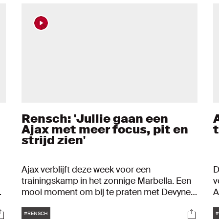
Rensch: 'Jullie gaan een
A
Ajax met meer focus, pit en
strijd zien'
Ajax verblijft deze week voor een
D
trainingskamp in het zonnige Marbella. Een
v
mooi moment om bij te praten met Devyne
A
n
Rensch. "Het belangrijkste is dat we
o
Tags
ocials
Social
vertrouwen in elkaar houden."
m
#RENSCH
#