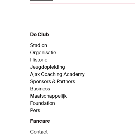
van Ajax in Spanje. Neem een kijkje in de
gym, het zwembad, de kamer van Owen
Wijndal en check hoe Van Axel Dongen
dankzij Google Translate een gesprek
aanknoopt met een werknemer van het
De Club
hotel.
Stadion
Organisatie
Historie
Jeugdopleiding
Ajax Coaching Academy
Sponsors & Partners
Business
Maatschappelijk
Foundation
Pers
Fancare
Contact