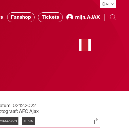
NL
ns
Fanshop
Tickets
mijn.AJAX
atum:
02.12.2022
otograaf:
AFC Ajax
Tags
Socials
MIDSEASON
#HATO