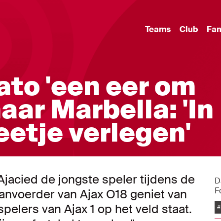
Teams
Club
Fa
ato 'een eer om
naar Marbella: 'In
eetje verlegen'
 Ajacied de jongste speler tijdens de
D
F
aanvoerder van Ajax O18 geniet van
spelers van Ajax 1 op het veld staat.
#