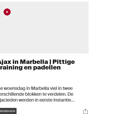
jax in Marbella | Pittige
training en padellen
e woensdag in Marbella viel in twee
erschillende blokken te verdelen. De
jacieden werden in eerste instantie
nderworpen aan een pittige training. In de
Tags
s
Socials
iddag stond er teambuilding op het
MIDSEASON