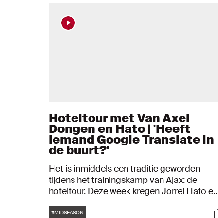
Hoteltour met Van Axel
Dongen en Hato | 'Heeft
iemand Google Translate in
de buurt?'
Het is inmiddels een traditie geworden
tijdens het trainingskamp van Ajax: de
hoteltour. Deze week kregen Jorrel Hato en
Amourricho van Axel Dongen een camera i
Tags
S
de hand om ons mee te nemen in het hotel
#MIDSEASON