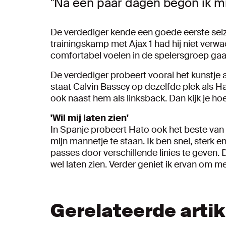
"Na een paar dagen begon ik mi
De verdediger kende een goede eerste sei
trainingskamp met Ajax 1 had hij niet verwa
comfortabel voelen in de spelersgroep gaat
De verdediger probeert vooral het kunstje af
staat Calvin Bassey op dezelfde plek als Ha
ook naast hem als linksback. Dan kijk je hoe 
'Wil mij laten zien'
In Spanje probeert Hato ook het beste van z
mijn mannetje te staan. Ik ben snel, sterk e
passes door verschillende linies te geven. De
wel laten zien. Verder geniet ik ervan om me
Gerelateerde arti