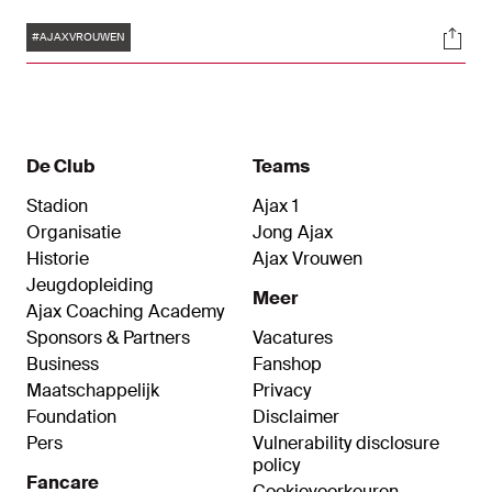
Leuchter scoorde twee keer, Sherida Spitse
Tags
Soci
maakte de laatste Amsterdamse treffer.
#AJAXVROUWEN
De Club
Teams
Stadion
Ajax 1
Organisatie
Jong Ajax
Historie
Ajax Vrouwen
Jeugdopleiding
Meer
Ajax Coaching Academy
Sponsors & Partners
Vacatures
Business
Fanshop
Maatschappelijk
Privacy
Foundation
Disclaimer
Pers
Vulnerability disclosure
policy
Fancare
Cookievoorkeuren