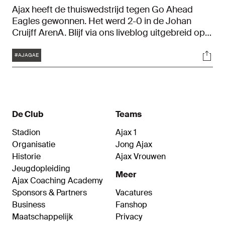
Ajax heeft de thuiswedstrijd tegen Go Ahead
Eagles gewonnen. Het werd 2-0 in de Johan
Cruijff ArenA. Blijf via ons liveblog uitgebreid op
de hoogte.
Tags
Soci
#AJAGAE
De Club
Teams
Stadion
Ajax 1
Organisatie
Jong Ajax
Historie
Ajax Vrouwen
Jeugdopleiding
Meer
Ajax Coaching Academy
Sponsors & Partners
Vacatures
Business
Fanshop
Maatschappelijk
Privacy