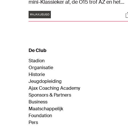
mini-Klassieker af, de O15 trof AZ en het
Vrouwen Talententeam O19 reisde af naar
Tags
S
Eindhoven. Bekijk hoe het de Ajacieden
#AJAXJEUGD
verging in Blik op de Toekomst.
De Club
Stadion
Organisatie
Historie
Jeugdopleiding
Ajax Coaching Academy
Sponsors & Partners
Business
Maatschappelijk
Foundation
Pers