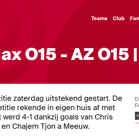
Teams
Club
Fa
ax O15 - AZ O15 |
itie zaterdag uitstekend gestart. De
D
F
tie rekende in eigen huis af met
 werd 4-1 dankzij goals van Chris
#
e en Chajem Tjon a Meeuw.