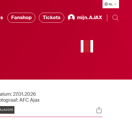
NL
ns
Fanshop
Tickets
mijn.AJAX
atum:
27.01.2026
otograaf:
AFC Ajax
Tags
Socials
AJAXO15