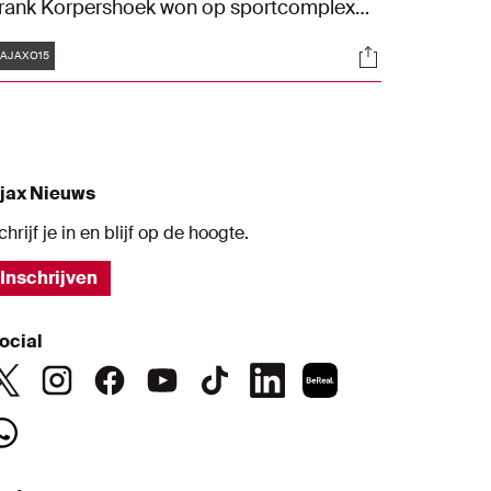
rank Korpershoek won op sportcomplex
e Toekomst overtuigend met 7-1 van ADO
Tags
s
Socials
en Haag en is daardoor niet meer te
AJAXO15
chterhalen voor de concurrentie.
jax Nieuws
chrijf je in en blijf op de hoogte.
Inschrijven
ocial