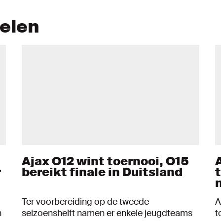
kelen
Ajax O12 wint toernooi, O15
r
bereikt finale in Duitsland
Ter voorbereiding op de tweede
A
n
seizoenshelft namen er enkele jeugdteams
t