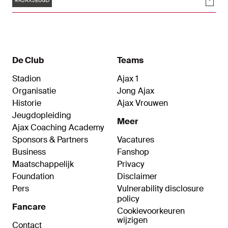
Soci
klinkende zeges op voor onder meer Ajax O13 en
#AJAXJEUGD
het Ajax Vrouwen Talententeam. Ook de Twin
Games tegen het Belgische STVV leverden grote
uitslagen op. Bekijk hoe het de Ajacieden verging
in Blik op de Toekomst.
De Club
Teams
Stadion
Ajax 1
Organisatie
Jong Ajax
Historie
Ajax Vrouwen
Jeugdopleiding
Meer
Ajax Coaching Academy
Sponsors & Partners
Vacatures
Business
Fanshop
Maatschappelijk
Privacy
Foundation
Disclaimer
Pers
Vulnerability disclosure
policy
Fancare
Cookievoorkeuren
wijzigen
Contact