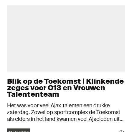
Blik op de Toekomst | Klinkende
zeges voor O13 en Vrouwen
Talententeam
Het was voor veel Ajax-talenten een drukke
zaterdag. Zowel op sportcomplex de Toekomst
als elders in het land kwamen veel Ajacieden uit
de jeugdopleiding in actie. De speeldag leverde
Tags