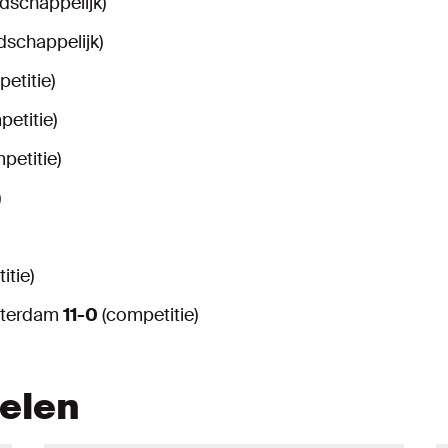
dschappelijk)
dschappelijk)
etitie)
etitie)
petitie)
)
itie)
otterdam
11-0
(competitie)
kelen