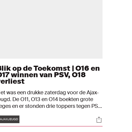
Blik op de Toekomst | O16 en
O17 winnen van PSV, O18
erliest
et was een drukke zaterdag voor de Ajax-
eugd. De O11, O13 en O14 boekten grote
eges en er stonden drie toppers tegen PSV
p het programma. Bekijk hoe het de
Tags
s
Socials
jacieden verging in Blik op de Toekomst
AJAXJEUGD