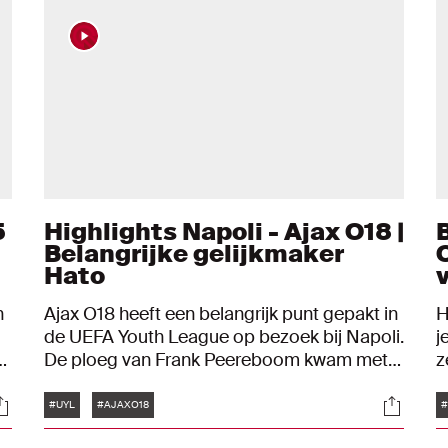
5
Highlights Napoli - Ajax O18 |
Belangrijke gelijkmaker
Hato
v
n
Ajax O18 heeft een belangrijk punt gepakt in
H
de UEFA Youth League op bezoek bij Napoli.
j
et
De ploeg van Frank Peereboom kwam met
z
1-0 achter en speelde lang met tien man,
o
Tags
ocials
Social
maar kwam enkele minuten voor tijd op 1-1.
A
#UYL
#AJAXO18
#
Jorrel Hato schoot Ajax O18 met een