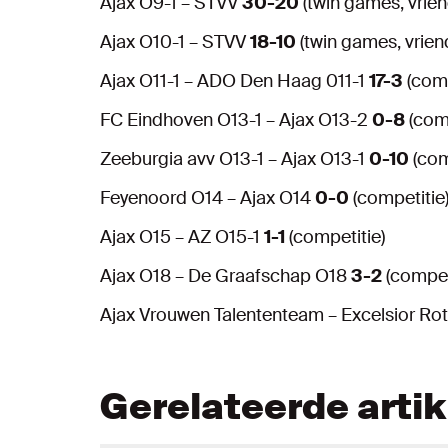
Ajax O9-1 – STVV
30-20
(twin games, vrien
Ajax O10-1 – STVV
18-10
(twin games, vrien
Ajax O11-1 – ADO Den Haag 011-1
17-3
(comp
FC Eindhoven O13-1 – Ajax O13-2
0-8
(comp
Zeeburgia avv O13-1 – Ajax O13-1
0-10
(com
Feyenoord O14 – Ajax O14
0-0
(competitie
Ajax O15 – AZ O15-1
1-1
(competitie)
Ajax O18 – De Graafschap O18
3-2
(compet
Ajax Vrouwen Talententeam – Excelsior R
Gerelateerde arti