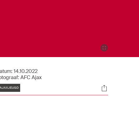
atum:
14.10.2022
otograaf:
AFC Ajax
Tags
Socials
AJAXJEUGD