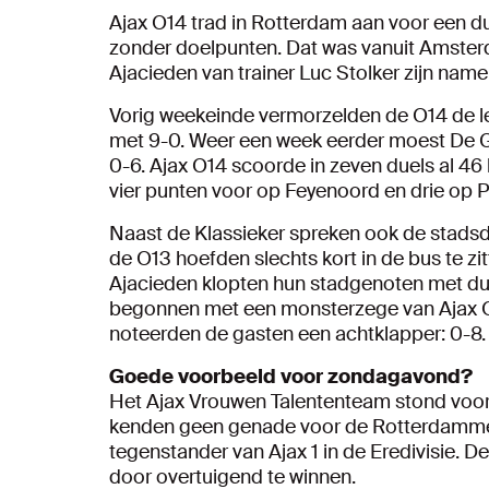
Ajax O14 trad in Rotterdam aan voor een d
zonder doelpunten. Dat was vanuit Amsterd
Ajacieden van trainer Luc Stolker zijn name
Vorig weekeinde vermorzelden de O14 de 
met 9-0. Weer een week eerder moest De G
0-6. Ajax O14 scoorde in zeven duels al 4
vier punten voor op Feyenoord en drie op P
Naast de Klassieker spreken ook de stadsde
de O13 hoefden slechts kort in de bus te zi
Ajacieden klopten hun stadgenoten met duid
begonnen met een monsterzege van Ajax O1
noteerden de gasten een achtklapper: 0-8.
Goede voorbeeld voor zondagavond?
Het Ajax Vrouwen Talententeam stond voor 
kenden geen genade voor de Rotterdammers
tegenstander van Ajax 1 in de Eredivisie. 
door overtuigend te winnen.