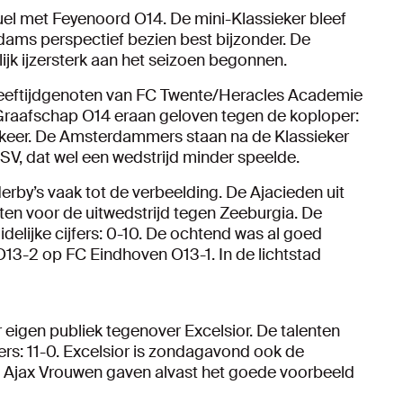
uel met Feyenoord O14. De mini-Klassieker bleef
ams perspectief bezien best bijzonder. De
lijk ijzersterk aan het seizoen begonnen.
leeftijdgenoten van FC Twente/Heracles Academie
raafschap O14 eraan geloven tegen de koploper:
6 keer. De Amsterdammers staan na de Klassieker
SV, dat wel een wedstrijd minder speelde.
rby’s vaak tot de verbeelding. De Ajacieden uit
tten voor de uitwedstrijd tegen Zeeburgia. De
elijke cijfers: 0-10. De ochtend was al goed
3-2 op FC Eindhoven O13-1. In de lichtstad
eigen publiek tegenover Excelsior. De talenten
: 11-0. Excelsior is zondagavond ook de
De Ajax Vrouwen gaven alvast het goede voorbeeld