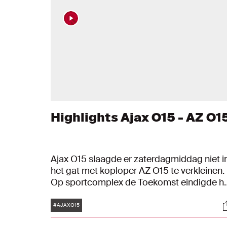
Highlights Ajax O15 - AZ O1
Ajax O15 slaagde er zaterdagmiddag niet i
het gat met koploper AZ O15 te verkleinen.
Op sportcomplex de Toekomst eindigde h
Noord-Hollandse treffen in 1-1.
Tags
S
#AJAXO15