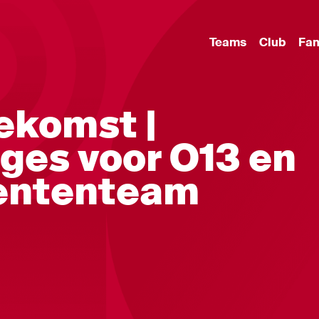
Teams
Club
Fa
oekomst |
ges voor O13 en
ententeam