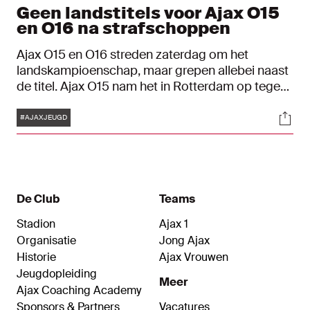
Geen landstitels voor Ajax O15
en O16 na strafschoppen
Ajax O15 en O16 streden zaterdag om het
landskampioenschap, maar grepen allebei naast
de titel. Ajax O15 nam het in Rotterdam op tegen
de leeftijdsgenoten van Feyenoord, terwijl Ajax
Tags
Soci
O16 op sportcomplex De Toekomst ook
#AJAXJEUGD
tegenover de Rotterdammers stond. Verder
kwamen Ajax O10 en het Ajax Vrouwen
Talententeam O16 in actie in Amsterdam.
De Club
Teams
Stadion
Ajax 1
Organisatie
Jong Ajax
Historie
Ajax Vrouwen
Jeugdopleiding
Meer
Ajax Coaching Academy
Sponsors & Partners
Vacatures