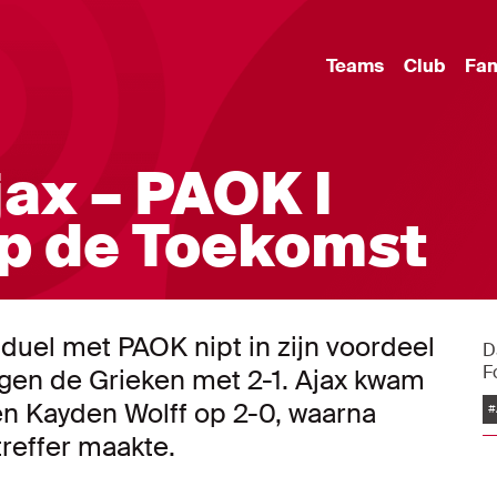
Teams
Club
Fa
jax – PAOK l
p de Toekomst
uel met PAOK nipt in zijn voordeel
D
F
egen de Grieken met 2-1. Ajax kwam
en Kayden Wolff op 2-0, waarna
#
reffer maakte.