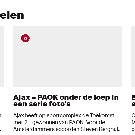
kelen
Ajax – PAOK onder de loep in
een serie foto's
n
Ajax heeft op sportcomplex de Toekomst
O
met 2-1 gewonnen van PAOK. Voor de
M
a
Amsterdammers scoorden Steven Berghuis
b