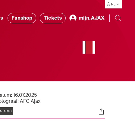
NL
ns
Fanshop
Tickets
mijn.AJAX
atum:
16.07.2025
otograaf:
AFC Ajax
Tags
Socials
AJAPAO