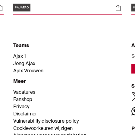
en Kayden Wolff. Hier vind je een uitgebreide
A
Tags
ocials
Social
serie foto’s van het derde duel in deze
2
#AJAPAO
voorbereiding.
o
A
Teams
A
Ajax 1
S
Jong Ajax
Ajax Vrouwen
Meer
S
Vacatures
Fanshop
Privacy
Disclaimer
Vulnerability disclosure policy
Cookievoorkeuren wijzigen
P