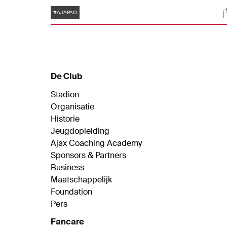
ons liveblog uitgebreid op de hoogte.
Tags
S
#AJAPAO
De Club
Stadion
Organisatie
Historie
Jeugdopleiding
Ajax Coaching Academy
Sponsors & Partners
Business
Maatschappelijk
Foundation
Pers
Fancare