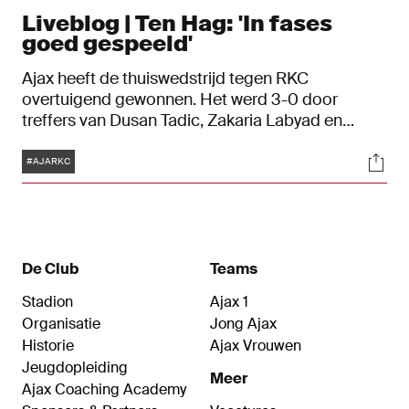
Liveblog | Ten Hag: 'In fases
goed gespeeld'
Ajax heeft de thuiswedstrijd tegen RKC
overtuigend gewonnen. Het werd 3-0 door
treffers van Dusan Tadic, Zakaria Labyad en
Lisandro Martínez. Volg alle ontwikkelingen vanuit
Tags
Soci
de Johan Cruijff ArenA via ons liveblog.
#AJARKC
De Club
Teams
Stadion
Ajax 1
Organisatie
Jong Ajax
Historie
Ajax Vrouwen
Jeugdopleiding
Meer
Ajax Coaching Academy