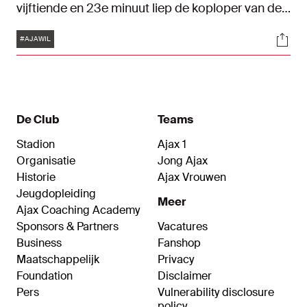
vijftiende en 23e minuut liep de koploper van de
Eredivisie van 0-0 uit naar 3-0. In de tweede helft
Tags
Soci
breidde de ploeg van Erik ten Hag met speels
#AJAWIL
gemak de score uit naar 5-0.
De Club
Teams
Stadion
Ajax 1
Organisatie
Jong Ajax
Historie
Ajax Vrouwen
Jeugdopleiding
Meer
Ajax Coaching Academy
Sponsors & Partners
Vacatures
Business
Fanshop
Maatschappelijk
Privacy
Foundation
Disclaimer
Pers
Vulnerability disclosure
policy