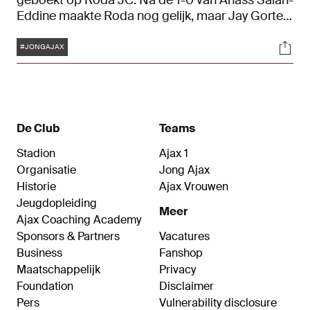
geboekt op Roda JC. Na de 1-0 van Anass Salah-
Eddine maakte Roda nog gelijk, maar Jay Gorter
hield Jong Ajax met een gestopte strafschop in
Tags
Soci
de race om vervolgens invaller Amourricho van
#JONGAJAX
Axel Dongen de winnende te zien maken: 2-1.
De Club
Teams
Stadion
Ajax 1
Organisatie
Jong Ajax
Historie
Ajax Vrouwen
Jeugdopleiding
Meer
Ajax Coaching Academy
Sponsors & Partners
Vacatures
Business
Fanshop
Maatschappelijk
Privacy
Foundation
Disclaimer
Pers
Vulnerability disclosure