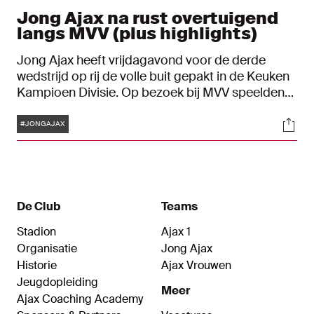
Jong Ajax na rust overtuigend
langs MVV (plus highlights)
Jong Ajax heeft vrijdagavond voor de derde
wedstrijd op rij de volle buit gepakt in de Keuken
Kampioen Divisie. Op bezoek bij MVV speelden
de Ajacieden een matige eerste helft, maar
Tags
Soci
wisten ze na rust orde op zaken te stellen. Dankzij
#JONGAJAX
doelpunten van Max de Waal, Devyne Rensch,
Nordin Musampa, Giovanni en Naçi Ünüvar werd
het uiteindelijk 1-5.
De Club
Teams
Stadion
Ajax 1
Organisatie
Jong Ajax
Historie
Ajax Vrouwen
Jeugdopleiding
Meer
Ajax Coaching Academy