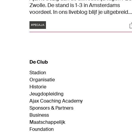
Zwolle. De stand is 1-3 in Amsterdams
voordeel. In ons liveblog blijf je uitgebreid
op de hoogte van het duel.
Tags
S
#PECAJA
De Club
Stadion
Organisatie
Historie
Jeugdopleiding
Ajax Coaching Academy
Sponsors & Partners
Business
Maatschappelijk
Foundation