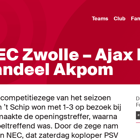
Teams
Club
Fa
C Zwolle – Ajax 
aandeel Akpom
e competitiezege van het seizoen
D
F
n ’t Schip won met 1-3 op bezoek bij
maakte de openingstreffer, waarna
#
ltreffend was. Door de zege nam
van NEC, dat zaterdag koploper PSV