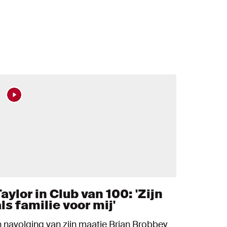
aylor in Club van 100: 'Zijn
ls familie voor mij'
n navolging van zijn maatje Brian Brobbey