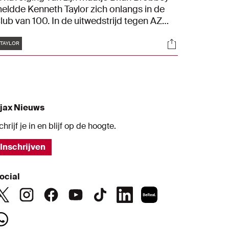
eldde Kenneth Taylor zich onlangs in de
lub van 100. In de uitwedstrijd tegen AZ
oorbrak de Ajacied deze magische
Tags
s
Socials
ijlpaal. De middenvelder speelt sinds zijn
TAYLOR
chtste al samen met Brobbey en krijgt na
et interview ook een videoboodschap van
e spits. "We zijn trots op elkaar."
jax Nieuws
chrijf je in en blijf op de hoogte.
Inschrijven
ocial