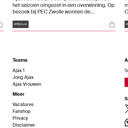
het seizoen omgezet in een overwinning. Op
m
bezoek bij PEC Zwolle wonnen de
C
Amsterdammers met 1-3. De belangrijkste
d
Tags
ocials
Social
foto's van dit duel vind je in dit artikel.
m
#PECAJA
#
a
h
d
Teams
A
Ajax 1
S
Jong Ajax
Ajax Vrouwen
Meer
S
Vacatures
Fanshop
Privacy
Disclaimer