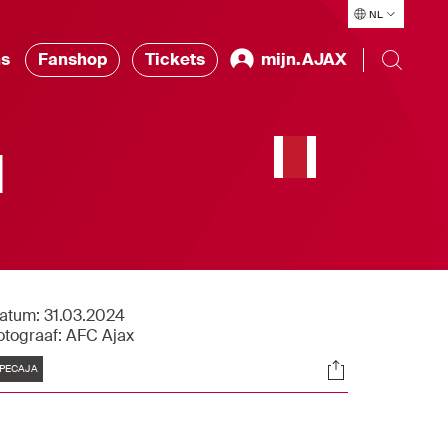
NL
ns
Fanshop
Tickets
mijn.AJAX
l
atum:
31.03.2024
otograaf:
AFC Ajax
Tags
Socials
PECAJA