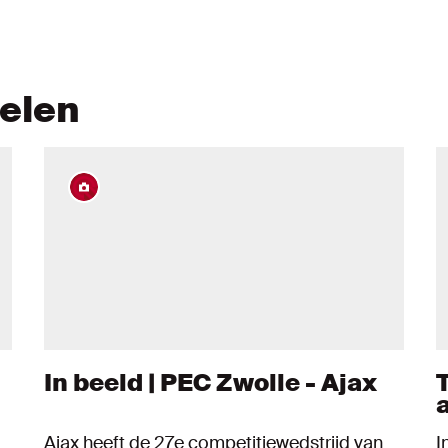
kelen
In beeld | PEC Zwolle - Ajax
T
a
Ajax heeft de 27e competitiewedstrijd van
I