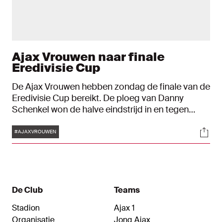
Ajax Vrouwen naar finale
Eredivisie Cup
De Ajax Vrouwen hebben zondag de finale van de
Eredivisie Cup bereikt. De ploeg van Danny
Schenkel won de halve eindstrijd in en tegen
Heerenveen met 1-3.
Tags
Soci
#AJAXVROUWEN
De Club
Teams
Stadion
Ajax 1
Organisatie
Jong Ajax