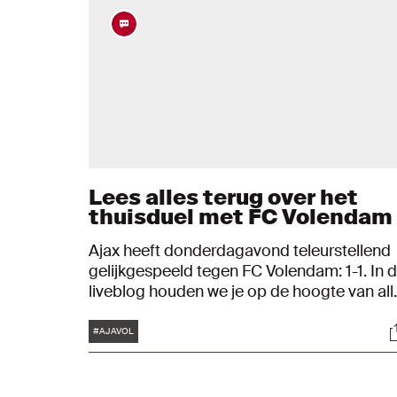
Lees alles terug over het
thuisduel met FC Volendam
Ajax heeft donderdagavond teleurstellend
gelijkgespeeld tegen FC Volendam: 1-1. In d
liveblog houden we je op de hoogte van all
ontwikkelingen rondom dit Eredivisie-duel.
Tags
S
#AJAVOL