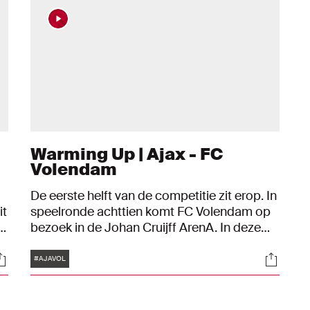
Warming Up | Ajax - FC
Volendam
De eerste helft van de competitie zit erop. In
it
speelronde achttien komt FC Volendam op
e
bezoek in de Johan Cruijff ArenA. In deze
Warming Up leven we toe naar dit duel aan
Tags
ocials
Social
de hand van een quizvraag, de laatste editie,
#AJAVOL
een memorabele wedstrijd en het verhaal
van Carel Eiting.