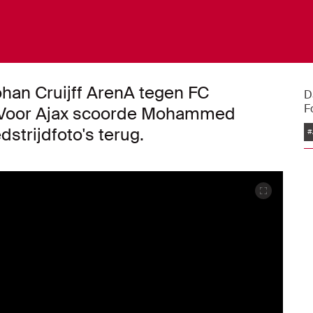
han Cruijff ArenA tegen FC
D
F
n. Voor Ajax scoorde Mohammed
edstrijdfoto's terug.
#