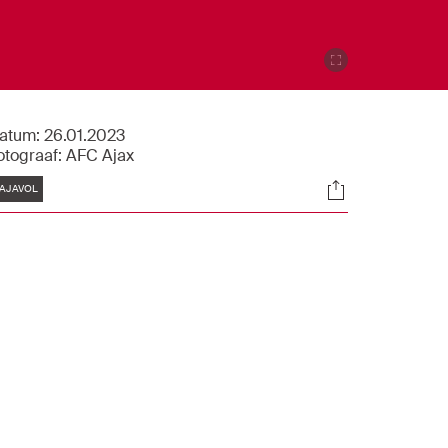
atum:
26.01.2023
otograaf:
AFC Ajax
Tags
Socials
AJAVOL