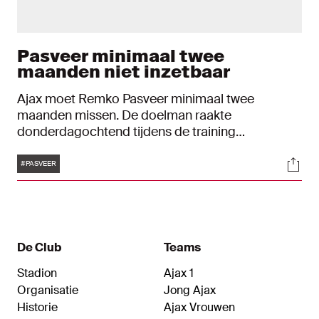
Pasveer minimaal twee
maanden niet inzetbaar
Ajax moet Remko Pasveer minimaal twee
maanden missen. De doelman raakte
donderdagochtend tijdens de training
geblesseerd aan zijn linkerhand. Hij brak daarin
Tags
Soci
twee middenhandsbeentjes.
#PASVEER
De Club
Teams
Stadion
Ajax 1
Organisatie
Jong Ajax
Historie
Ajax Vrouwen