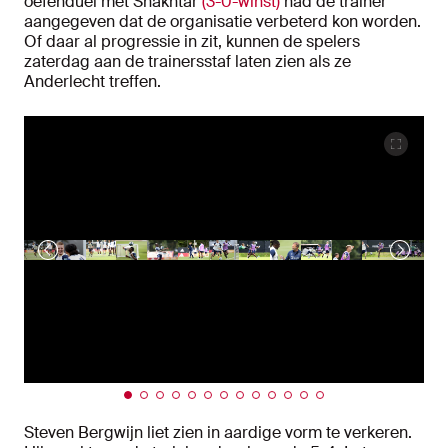
oefenduel met Shakhtar
(3-0-winst)
had de trainer
aangegeven dat de organisatie verbeterd kon worden.
Of daar al progressie in zit, kunnen de spelers
zaterdag aan de trainersstaf laten zien als ze
Anderlecht treffen.
Steven Bergwijn liet zien in aardige vorm te verkeren.