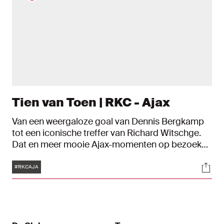
Tien van Toen | RKC - Ajax
Van een weergaloze goal van Dennis Bergkamp
tot een iconische treffer van Richard Witschge.
Dat en meer mooie Ajax-momenten op bezoek
bij RKC zie je in deze Tien van Toen.
Tags
Soci
#RKCAJA