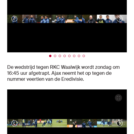
De wedstrijd tegen RKC Waalwijk wordt zondag om
16:45 uur afgetrapt. Ajax neemt het op tegen de
nummer veertien van de Eredivisie.