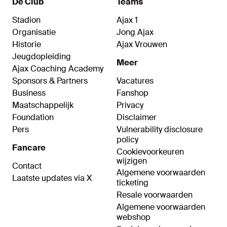
De Club
Teams
Stadion
Ajax 1
Organisatie
Jong Ajax
Historie
Ajax Vrouwen
Jeugdopleiding
Meer
Ajax Coaching Academy
Sponsors & Partners
Vacatures
Business
Fanshop
Maatschappelijk
Privacy
Foundation
Disclaimer
Pers
Vulnerability disclosure
policy
Fancare
Cookievoorkeuren
wijzigen
Contact
Algemene voorwaarden
Laatste updates via X
ticketing
Resale voorwaarden
Algemene voorwaarden
webshop