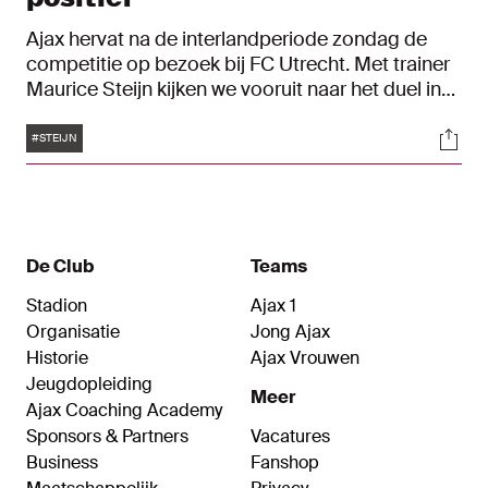
Ajax hervat na de interlandperiode zondag de
competitie op bezoek bij FC Utrecht. Met trainer
Maurice Steijn kijken we vooruit naar het duel in
Utrecht en bespreken we de ziekenboeg. "We
Tags
Soci
hopen dat ze zondag hersteld zijn."
#STEIJN
De Club
Teams
Stadion
Ajax 1
Organisatie
Jong Ajax
Historie
Ajax Vrouwen
Jeugdopleiding
Meer
Ajax Coaching Academy
Sponsors & Partners
Vacatures
Business
Fanshop