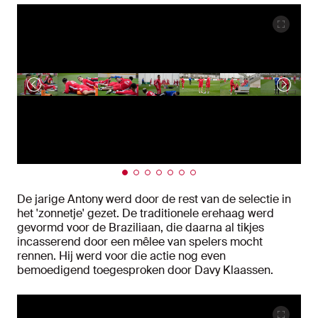
De jarige Antony werd door de rest van de selectie in
het 'zonnetje' gezet. De traditionele erehaag werd
gevormd voor de Braziliaan, die daarna al tikjes
incasserend door een mêlee van spelers mocht
rennen. Hij werd voor die actie nog even
bemoedigend toegesproken door Davy Klaassen.