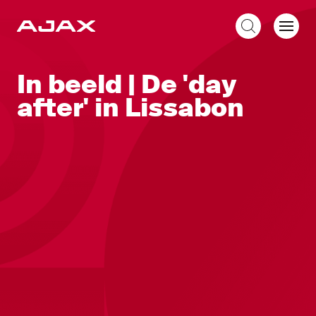
NL
In beeld | De 'day
after' in Lissabon