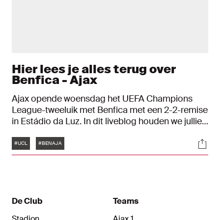
Hier lees je alles terug over
Benfica - Ajax
Ajax opende woensdag het UEFA Champions
League-tweeluik met Benfica met een 2-2-remise
in Estádio da Luz. In dit liveblog houden we jullie
uitgebreid op de hoogte van de ontwikkelingen
Tags
Soci
op Portugese bodem.
#UCL
#BENAJA
De Club
Teams
Stadion
Ajax 1