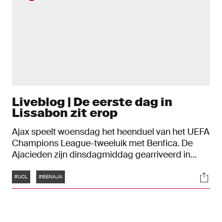
Liveblog | De eerste dag in
Lissabon zit erop
Ajax speelt woensdag het heenduel van het UEFA
Champions League-tweeluik met Benfica. De
Ajacieden zijn dinsdagmiddag gearriveerd in
Zuid-Europa. In dit liveblog houden we jullie
Tags
Soci
uitgebreid op de hoogte van de ontwikkelingen
#UCL
#BENAJA
op Portugese bodem.