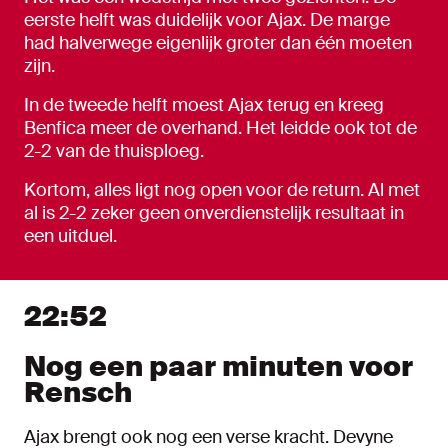
eerste helft was duidelijk voor Ajax. De marge
had halverwege eigenlijk groter dan één moeten
zijn.
In de tweede helft moest Ajax terug en kreeg
Benfica meer de overhand. Het leidde ook tot de
2-2 van de thuisploeg.
Kortom, alles ligt nog open voor de return. Al met
al is 2-2 zeker geen onverdienstelijk resultaat in
een uitduel.
22:52
Nog een paar minuten voor
Rensch
Ajax brengt ook nog een verse kracht. Devyne