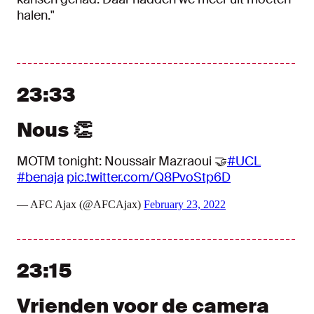
halen."
23:33
Nous 👏
MOTM tonight: Noussair Mazraoui 🤝
#UCL
#benaja
pic.twitter.com/Q8PvoStp6D
— AFC Ajax (@AFCAjax)
February 23, 2022
23:15
Vrienden voor de camera