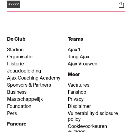
Tags
Soci
#XXXV
De Club
Teams
Stadion
Ajax 1
Organisatie
Jong Ajax
Historie
Ajax Vrouwen
Jeugdopleiding
Meer
Ajax Coaching Academy
Sponsors & Partners
Vacatures
Business
Fanshop
Maatschappelijk
Privacy
Foundation
Disclaimer
Pers
Vulnerability disclosure
policy
Fancare
Cookievoorkeuren
wijzigen