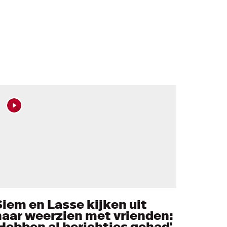
Siem en Lasse kijken uit
naar weerzien met vrienden:
'Hebben al berichtjes gehad'