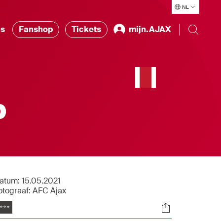
NL
ns
Fanshop
Tickets
mijn.AJAX
p
atum:
15.05.2021
otograaf:
AFC Ajax
Tags
Socials
⭐⭐⭐