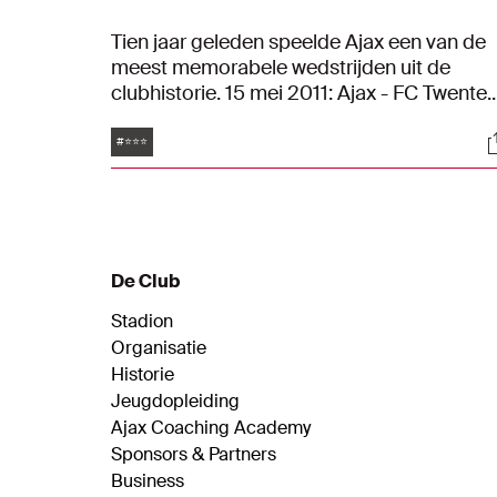
Tien jaar geleden speelde Ajax een van de
meest memorabele wedstrijden uit de
clubhistorie. 15 mei 2011: Ajax - FC Twente.
Op de dag waarop alles klopte, werd de
Tags
S
dertigste landstitel en dus de derde ster
#⭐⭐⭐
veroverd.
De Club
Stadion
Organisatie
Historie
Jeugdopleiding
Ajax Coaching Academy
Sponsors & Partners
Business