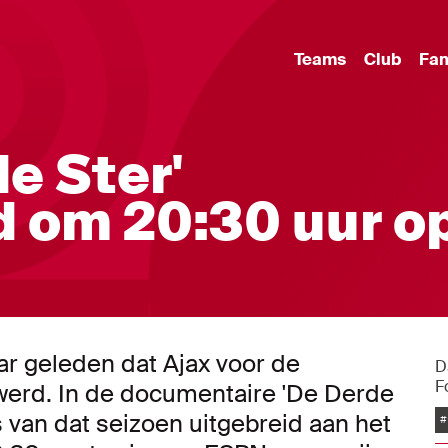
Teams
Club
Fa
e Ster'
 om 20:30 uur o
aar geleden dat Ajax voor de
D
F
werd. In de documentaire 'De Derde
 van dat seizoen uitgebreid aan het
#