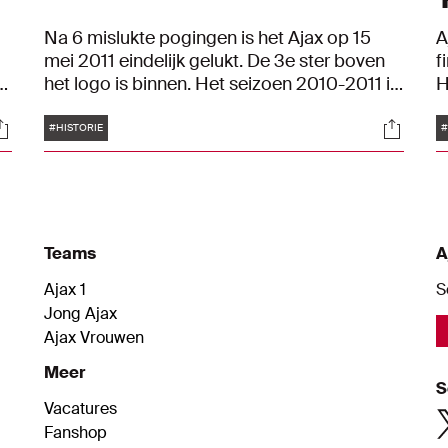
Na 6 mislukte pogingen is het Ajax op 15
A
mei 2011 eindelijk gelukt. De 3e ster boven
f
het logo is binnen. Het seizoen 2010-2011 is
H
er dan ook 1 voor in de geschiedenisboeken.
J
Tags
ocials
Social
Onder leiding van eerst Martin Jol en daarna
o
#HISTORIE
#
Frank de Boer verovert Ajax de 30e
F
landstitel.
t
A
m
Teams
A
Ajax 1
S
Jong Ajax
Ajax Vrouwen
Meer
S
Vacatures
Fanshop