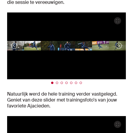
die sessie te vereeuwigen.
Natuurlijk werd de hele training verder vastgelegd.
Geniet van deze slider met trainingsfoto's van jouw
favoriete Ajacieden.