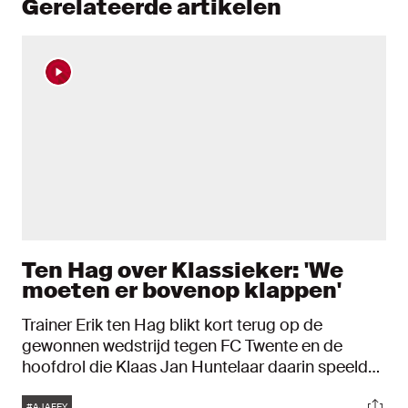
Gerelateerde artikelen
Ten Hag over Klassieker: 'We
moeten er bovenop klappen'
Trainer Erik ten Hag blikt kort terug op de
gewonnen wedstrijd tegen FC Twente en de
hoofdrol die Klaas Jan Huntelaar daarin speelde.
Daarnaast kijkt hij met vertrouwen vooruit naar de
Tags
Soci
#AJAFEY